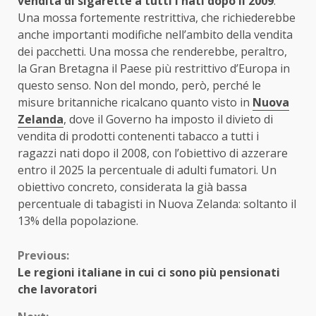
vendita di sigarette a tutti i nati dopo il 2009
.
Una mossa fortemente restrittiva, che richiederebbe
anche importanti modifiche nell’ambito della vendita
dei pacchetti. Una mossa che renderebbe, peraltro,
la Gran Bretagna il Paese più restrittivo d’Europa in
questo senso. Non del mondo, però, perché le
misure britanniche ricalcano quanto visto in
Nuova
Zelanda
, dove il Governo ha imposto il divieto di
vendita di prodotti contenenti tabacco a tutti i
ragazzi nati dopo il 2008, con l’obiettivo di azzerare
entro il 2025 la percentuale di adulti fumatori. Un
obiettivo concreto, considerata la già bassa
percentuale di tabagisti in Nuova Zelanda: soltanto il
13% della popolazione.
Continue
Previous:
Le regioni italiane in cui ci sono più pensionati
Reading
che lavoratori