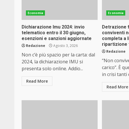
Economia
Economia
Dichiarazione Imu 2024: invio
Detrazione f
telematico entro il 30 giugno,
conviventi n
esenzioni e sanzioni aggiornate
completa a li
ripartizione 
Redazione
Agosto 3, 2026
Redazione
Non c’è più spazio per la carta: dal
“Non conviv
2024, la dichiarazione IMU si
carico”. È q
presenta solo online. Addio...
in crisi tanti
Read More
Read More