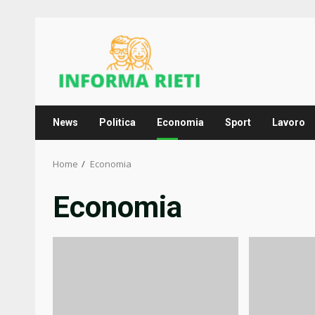
Skip
to
content
News
Politica
Economia
Sport
Lavoro
Home
Economia
Economia