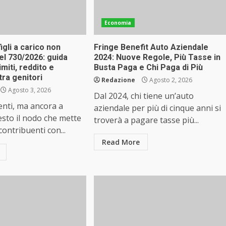
Economia
igli a carico non
Fringe Benefit Auto Aziendale
el 730/2026: guida
2024: Nuove Regole, Più Tasse in
miti, reddito e
Busta Paga e Chi Paga di Più
tra genitori
Redazione
Agosto 2, 2026
Agosto 3, 2026
Dal 2024, chi tiene un’auto
enti, ma ancora a
aziendale per più di cinque anni si
uesto il nodo che mette
troverà a pagare tasse più...
 contribuenti con...
Read More