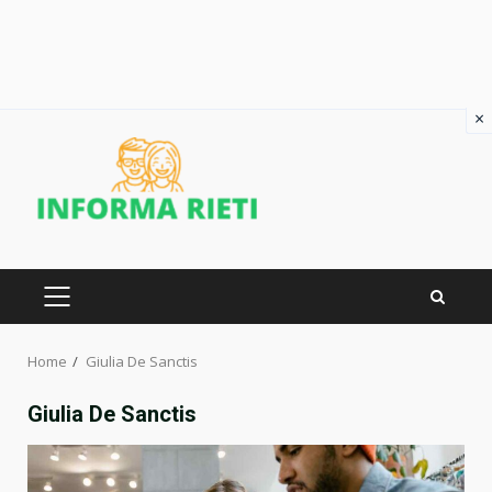
×
Skip
to
content
PRIMARY
MENU
Home
Giulia De Sanctis
Giulia De Sanctis