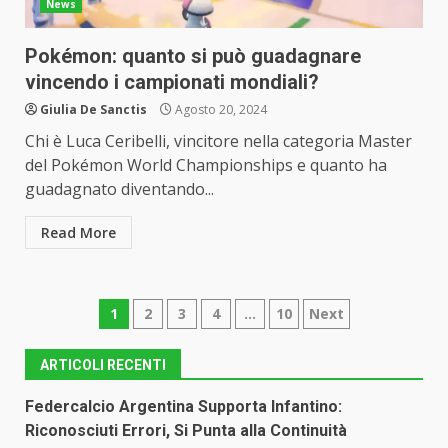
News
Pokémon: quanto si può guadagnare
vincendo i campionati mondiali?
Giulia De Sanctis
Agosto 20, 2024
Chi è Luca Ceribelli, vincitore nella categoria Master
del Pokémon World Championships e quanto ha
guadagnato diventando...
Read More
Paginazione
1
2
3
4
…
10
Next
degli
ARTICOLI RECENTI
articoli
Federcalcio Argentina Supporta Infantino:
Riconosciuti Errori, Si Punta alla Continuità