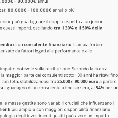
.000€ – 80.000€
annui
za):
80.000€ – 100.000€
annui o più
senior può guadagnare il doppio rispetto a un junior.
questi importi, oscillando
tra il 30% e il 50% della
pendio
di un
consulente finanziario
. L’ampia forbice
uenzato da fattori legati alle performance e alle
 impatto notevole sulla retribuzione. Secondo la ricerca
, la maggior parte dei consulenti sotto i 30 anni ha ricavi fino
on l’età, stabilizzandosi tra
25.000
e
90.000 euro
a partire
sul guadagno di un consulente a fine carriera, al
54%
per u
i e le masse gestite sono variabili cruciali che influenzano i
lienti
più ampio e con maggiori disponibilità finanziarie
tipologia degli investimenti gestiti può avere un impatto