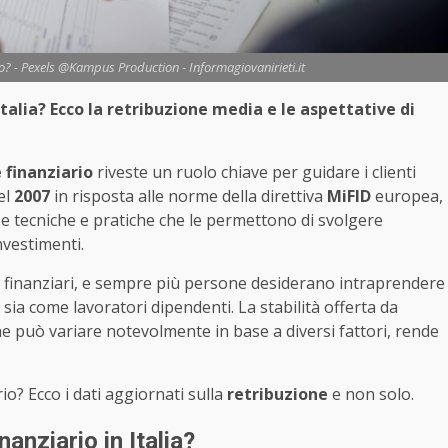
? - Pexels @Kampus Production - Informagiovanirieti.it
talia? Ecco la retribuzione media e le aspettative di
 finanziario
riveste un ruolo chiave per guidare i clienti
el
2007
in risposta alle norme della direttiva
MiFID
europea,
e tecniche e pratiche che le permettono di svolgere
nvestimenti.
i finanziari, e sempre più persone desiderano intraprendere
 sia come lavoratori dipendenti. La stabilità offerta da
he può variare notevolmente in base a diversi fattori, rende
o? Ecco i dati aggiornati sulla
retribuzione
e non solo.
nziario in Italia?