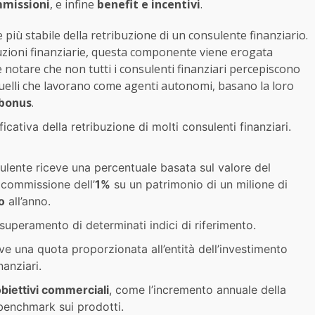
mmissioni
, e infine
benefit e incentivi
.
iù stabile della retribuzione di un consulente finanziario.
tuzioni finanziarie, questa componente viene erogata
e notare che non tutti i consulenti finanziari percepiscono
quelli che lavorano come agenti autonomi, basano la loro
bonus
.
icativa della retribuzione di molti consulenti finanziari.
nsulente riceve una percentuale basata sul valore del
 commissione dell’
1%
su un patrimonio di un milione di
o
all’anno.
 superamento di determinati indici di riferimento.
eve una quota proporzionata all’entità dell’investimento
nanziari.
biettivi commerciali
, come l’incremento annuale della
 benchmark sui prodotti.