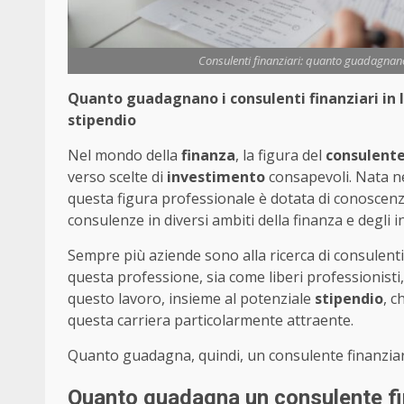
Consulenti finanziari: quanto guadagnano
Quanto guadagnano i consulenti finanziari in I
stipendio
Nel mondo della
finanza
, la figura del
consulente
verso scelte di
investimento
consapevoli. Nata n
questa figura professionale è dotata di conoscenz
consulenze in diversi ambiti della finanza e degli i
Sempre più aziende sono alla ricerca di consulent
questa professione, sia come liberi professionisti,
questo lavoro, insieme al potenziale
stipendio
, c
questa carriera particolarmente attraente.
Quanto guadagna, quindi, un consulente finanziari
Quanto guadagna un consulente fina