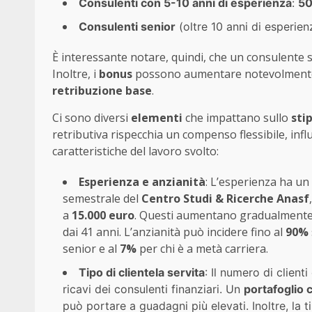
Consulenti con 5-10 anni di esperienza
:
50
Consulenti senior
(oltre 10 anni di esperien
È interessante notare, quindi, che un consulente 
Inoltre, i
bonus
possono aumentare notevolmente 
retribuzione base
.
Ci sono diversi
elementi
che impattano sullo
sti
retributiva rispecchia un compenso flessibile, infl
caratteristiche del lavoro svolto:
Esperienza e anzianità
: L’esperienza ha un
semestrale del
Centro Studi & Ricerche Anasf
a
15.000 euro
. Questi aumentano gradualmente c
dai 41 anni. L’anzianità può incidere fino al
90%
senior e al
7%
per chi è a metà carriera.
Tipo di clientela servita
: Il numero di client
ricavi dei consulenti finanziari. Un
portafoglio c
può portare a guadagni più elevati. Inoltre, la 