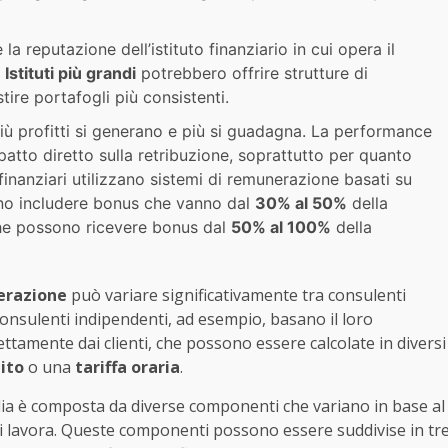
e la reputazione dell’istituto finanziario in cui opera il
.
Istituti più grandi
potrebbero offrire strutture di
ire portafogli più consistenti.
 più profitti si generano e più si guadagna. La performance
mpatto diretto sulla retribuzione, soprattutto per quanto
ti finanziari utilizzano sistemi di remunerazione basati su
ono includere bonus che vanno dal
30% al 50%
della
e possono ricevere bonus dal
50% al 100%
della
erazione
può variare significativamente tra consulenti
consulenti indipendenti, ad esempio, basano il loro
ttamente dai clienti, che possono essere calcolate in diversi
ito
o una
tariffa oraria
.
alia è composta da diverse componenti che variano in base al
 cui lavora. Queste componenti possono essere suddivise in tr