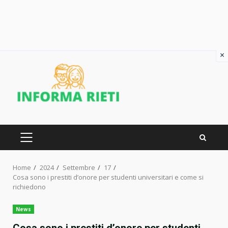
×
Skip
to
content
PRIMARY
MENU
Home
2024
Settembre
17
Cosa sono i prestiti d’onore per studenti universitari e come si
richiedono
News