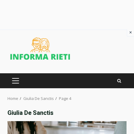
×
Skip
to
content
PRIMARY
MENU
Home
Giulia De Sanctis
Page 4
Giulia De Sanctis