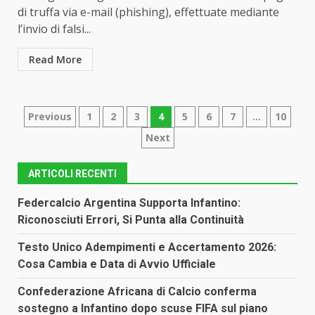
di truffa via e-mail (phishing), effettuate mediante
l’invio di falsi...
Read More
Paginazione
Previous
1
2
3
4
5
6
7
…
10
Next
degli
articoli
ARTICOLI RECENTI
Federcalcio Argentina Supporta Infantino:
Riconosciuti Errori, Si Punta alla Continuità
Testo Unico Adempimenti e Accertamento 2026:
Cosa Cambia e Data di Avvio Ufficiale
Confederazione Africana di Calcio conferma
sostegno a Infantino dopo scuse FIFA sul piano