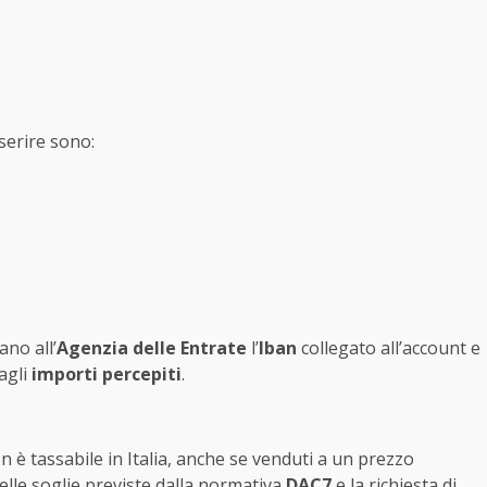
nserire sono:
ano all’
Agenzia delle Entrate
l’
Iban
collegato all’account e
 agli
importi percepiti
.
 è tassabile in Italia, anche se venduti a un prezzo
elle soglie previste dalla normativa
DAC7
e la richiesta di