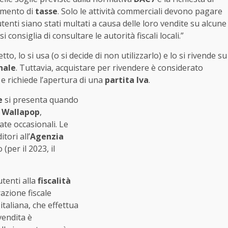
amento di
tasse
. Solo le attività commerciali devono pagare
tenti siano stati multati a causa delle loro vendite su alcune
i consiglia di consultare le autorità fiscali locali.”
o, lo si usa (o si decide di non utilizzarlo) e lo si rivende su
nale
. Tuttavia, acquistare per rivendere è considerato
e richiede l’apertura di una
partita Iva
.
e
si presenta quando
e
Wallapop
,
te occasionali. Le
tori all’
Agenzia
(per il 2023, il
utenti alla
fiscalità
razione fiscale
italiana, che effettua
 vendita è