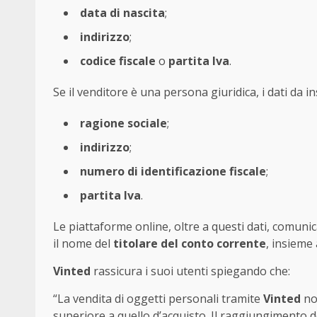
data di nascita
;
indirizzo
;
codice fiscale
o
partita Iva
.
Se il venditore è una persona giuridica, i dati da i
ragione sociale
;
indirizzo
;
numero di identificazione fiscale
;
partita Iva
.
Le piattaforme online, oltre a questi dati, comunic
il nome del
titolare del conto corrente
, insieme
Vinted
rassicura i suoi utenti spiegando che:
“La vendita di oggetti personali tramite
Vinted
non
superiore a quello d’acquisto. Il raggiungimento d