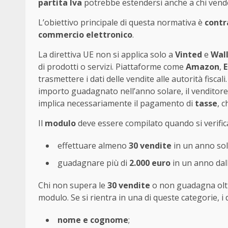
partita Iva
potrebbe estendersi anche a chi ven
L’obiettivo principale di questa normativa è
contr
commercio elettronico
.
La direttiva UE non si applica solo a
Vinted
e
Wal
di prodotti o servizi. Piattaforme come
Amazon
,
E
trasmettere i dati delle vendite alle autorità fis
importo guadagnato nell’anno solare, il venditor
implica necessariamente il pagamento di
tasse
, 
Il
modulo
deve essere compilato quando si verifica
effettuare almeno
30 vendite
in un anno sol
guadagnare più di
2.000 euro
in un anno dall
Chi non supera le
30 vendite
o non guadagna ol
modulo. Se si rientra in una di queste categorie, i 
nome e cognome
;