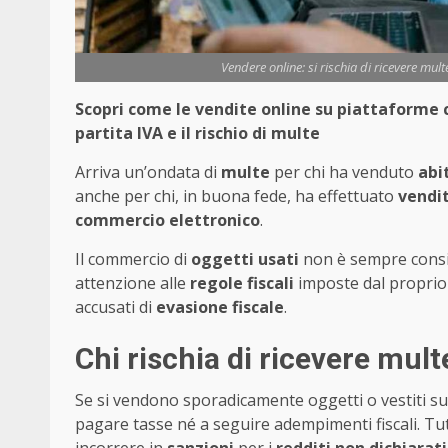
Vendere online: si rischia di ricevere mu
Scopri come le vendite online su piattaforme
partita IVA e il rischio di multe
Arriva un’ondata di
multe
per chi ha venduto
abi
anche per chi, in buona fede, ha effettuato
vendit
commercio elettronico
.
Il commercio di
oggetti usati
non è sempre consi
attenzione alle
regole fiscali
imposte dal proprio 
accusati di
evasione fiscale
.
Chi rischia di ricevere mult
Se si vendono sporadicamente oggetti o vestiti s
pagare tasse né a seguire adempimenti fiscali. Tut
incorrere in
sanzioni
per i
redditi non dichiarati