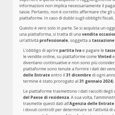
informazioni non implica necessariamente il pag
tasse. Pertanto, non è corretto affermare che gli u
piattaforme. In caso di dubbi sugli obblighi fiscali, s
Questo è vero solo in parte. Se si acquista un oggett
una piattaforma, si tratta di una
vendita occasio
un’attività
professionale
, soggetta a
tassazione
L’obbligo di aprire
partita Iva
e pagare le
tass
le vendite online, su piattaforme come
Vinted
diventano continuative e non sono più considera
piattaforme sono tenute a fornire i dati dei vendi
delle Entrate
entro il
31 dicembre
di ogni anno 
termine è stato prorogato al
31 gennaio 2024
).
Le piattaforme trasmettono i dati raccolti degli 
del Paese di residenza
. A sua volta, l’amminist
trasmette questi dati all’
Agenzia delle Entrate
i dovuti controlli per determinare se l’attività di