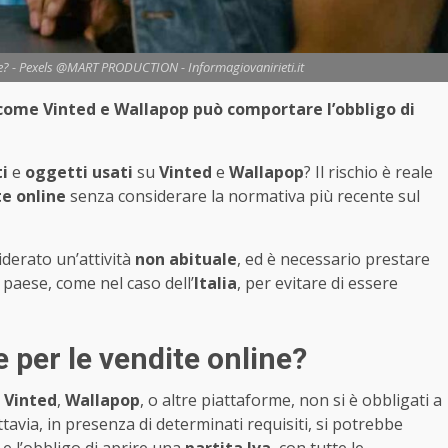
lte? - Pexels @MART PRODUCTION - Informagiovanirieti.it
 come Vinted e Wallapop può comportare l’obbligo di
ti
e
oggetti usati
su
Vinted
e
Wallapop
? Il rischio è reale
e online
senza considerare la normativa più recente sul
derato un’attività
non abituale
, ed è necessario prestare
paese, come nel caso dell’
Italia
, per evitare di essere
e per le vendite online?
u
Vinted
,
Wallapop
, o altre piattaforme, non si è obbligati a
tavia, in presenza di determinati requisiti, si potrebbe
e l’obbligo di aprire una
partita Iva
, con tutte le