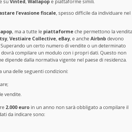
de su
Vinted
,
Wallapop
e piattaforme simili.
astare l’evasione fiscale
, spesso difficile da individuare nel
lapop
, ma a tutte le
piattaforme
che permettono la vendit
tsy
,
Vestiaire Collective
,
eBay
, e anche
Airbnb
devono
cali. Superando un certo numero di vendite o un determinato
e dovrà compilare un modulo con i propri dati. Questo non
che dipende dalla normativa vigente nel paese di residenza.
 una delle seguenti condizioni:
are;
e vendite.
tre
2.000 euro
in un anno non sarà obbligato a compilare il
dati da indicare sono: