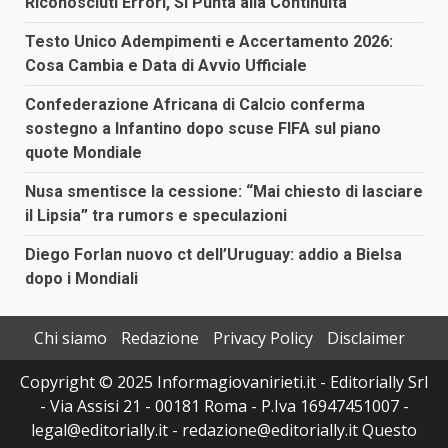
Riconosciuti Errori, Si Punta alla Continuità
Testo Unico Adempimenti e Accertamento 2026:
Cosa Cambia e Data di Avvio Ufficiale
Confederazione Africana di Calcio conferma
sostegno a Infantino dopo scuse FIFA sul piano
quote Mondiale
Nusa smentisce la cessione: “Mai chiesto di lasciare
il Lipsia” tra rumors e speculazioni
Diego Forlan nuovo ct dell’Uruguay: addio a Bielsa
dopo i Mondiali
Chi siamo
Redazione
Privacy Policy
Disclaimer
Copyright © 2025 Informagiovanirieti.it - Editorially Srl
- Via Assisi 21 - 00181 Roma - P.Iva 16947451007 -
legal@editorially.it - redazione@editorially.it Questo