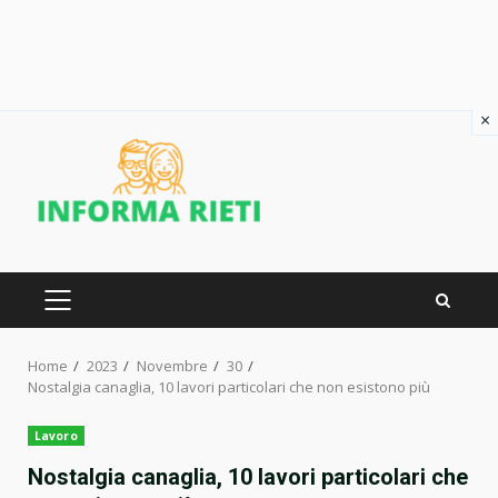
×
Skip
to
content
PRIMARY
MENU
Home
2023
Novembre
30
Nostalgia canaglia, 10 lavori particolari che non esistono più
Lavoro
Nostalgia canaglia, 10 lavori particolari che