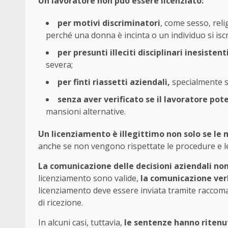
Un lavoratore non può essere licenziato:
per motivi discriminatori
, come sesso, reli
perché una donna è incinta o un individuo si isc
per presunti illeciti disciplinari inesistent
severa;
per finti riassetti aziendali,
specialmente s
senza aver verificato se il lavoratore pote
mansioni alternative.
Un licenziamento è illegittimo non solo se le 
anche se non vengono rispettate le procedure e le 
La comunicazione delle decisioni aziendali no
licenziamento sono valide,
la comunicazione verb
licenziamento deve essere inviata tramite raccoma
di ricezione.
In alcuni casi, tuttavia,
le sentenze hanno ritenu