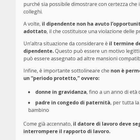
purché sia possibile dimostrare con certezza che i
colleghi.
A volte,
il dipendente non ha avuto l’opportuni
adottato
, il che costituisce una violazione delle p
Un’altra situazione da considerare è
il termine de
dipendente.
Questo può essere un motivo legittim
può essere assegnato ad altre mansioni compatibili
Infine, è importante sottolineare che
non è perme
un “periodo protetto,” ovvero:
donne in gravidanza
, fino a un anno di età
padre in congedo di paternità
, per tutta 
bambino
Come già accennato,
il datore di lavoro deve se
interrompere il rapporto di lavoro.