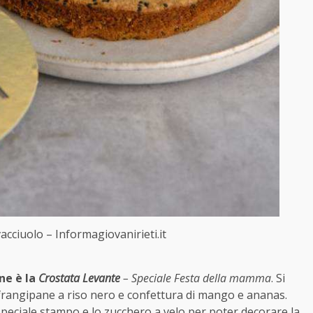
acciuolo – Informagiovanirieti.it
ne è la
Crostata Levante
– Speciale Festa della mamma
. Si
a frangipane a riso nero e confettura di mango e ananas.
speciale stampo e lo zucchero a velo per poter decorare la