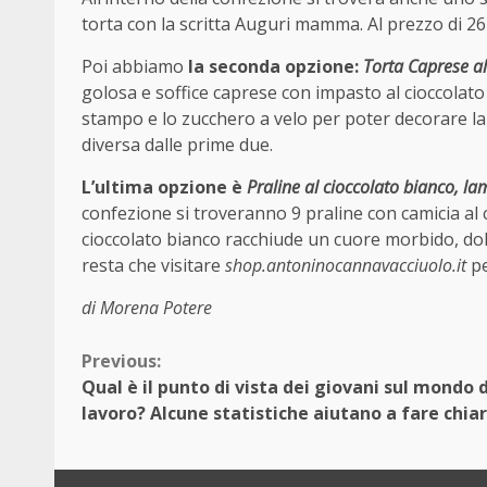
torta con la scritta Auguri mamma. Al prezzo di 26
Poi abbiamo
la seconda opzione:
Torta Caprese al
golosa e soffice caprese con impasto al cioccolato 
stampo e lo zucchero a velo per poter decorare la t
diversa dalle prime due.
L’ultima opzione è
Praline al cioccolato bianco, l
confezione si troveranno 9 praline con camicia al
cioccolato bianco racchiude un cuore morbido, dolc
resta che visitare
shop.antoninocannavacciuolo.it
pe
di Morena Potere
Continue
Previous:
Qual è il punto di vista dei giovani sul mondo 
Reading
lavoro? Alcune statistiche aiutano a fare chia