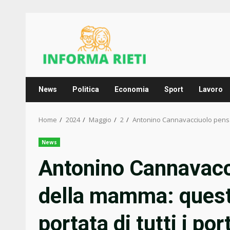
Skip
to
content
News
Politica
Economia
Sport
Lavoro
Home
2024
Maggio
2
Antonino Cannavacciuolo pensa a
News
Antonino Cannavacci
della mamma: questo
portata di tutti i por