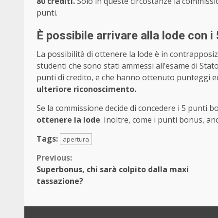
80 crediti.
Solo in queste circostanze la commissio
punti.
È possibile arrivare alla lode con i
La possibilità di ottenere la lode è in contrapposiz
studenti che sono stati ammessi all’esame di Stat
punti di credito, e che hanno ottenuto punteggi e
ulteriore riconoscimento.
Se la commissione decide di concedere i 5 punti b
ottenere la lode
. Inoltre, come i punti bonus, an
Tags:
apertura
Continue
Previous:
Superbonus, chi sarà colpito dalla maxi
Reading
tassazione?