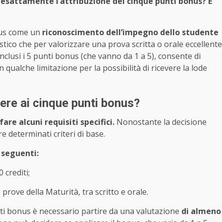
sattamente l’attribuzione dei cinque punti bonus? E
nus come un
riconoscimento dell’impegno dello studente
astico che per valorizzare una prova scritta o orale eccellente
 inclusi i 5 punti bonus (che vanno da 1 a 5), consente di
qualche limitazione per la possibilità di ricevere la lode
dere ai cinque punti bonus?
are alcuni requisiti specifici.
Nonostante la decisione
e determinati criteri di base.
i seguenti:
 crediti;
rove della Maturità, tra scritto e orale.
nti bonus è necessario partire da una valutazione
di almeno