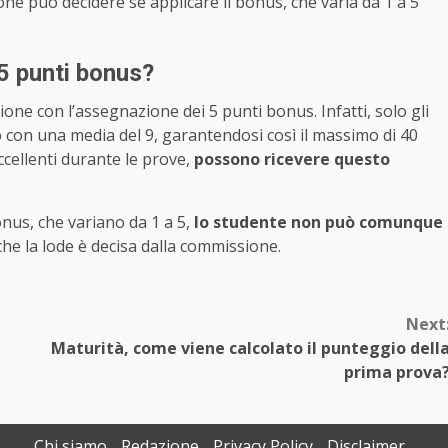
ne può decidere se applicare il bonus, che varia da 1 a 5
 5 punti bonus?
ione con l’assegnazione dei 5 punti bonus. Infatti, solo gli
o con una media del 9, garantendosi così il massimo di 40
ccellenti durante le prove,
possono ricevere questo
onus, che variano da 1 a 5,
lo studente non può comunque
che la lode è decisa dalla commissione.
Next
Maturità, come viene calcolato il punteggio dell
prima prova
Chi siamo
Redazione
Privacy Policy
Disclaimer