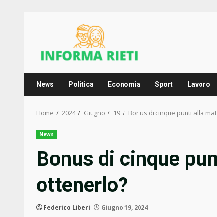
Skip
to
content
News
Politica
Economia
Sport
Lavoro
Home
2024
Giugno
19
Bonus di cinque punti alla mat
News
Bonus di cinque punt
ottenerlo?
Federico Liberi
Giugno 19, 2024