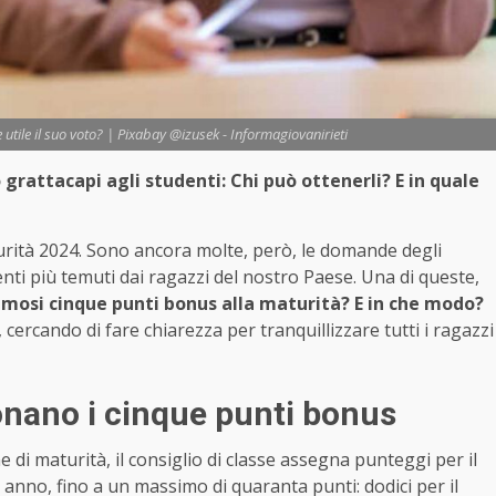
utile il suo voto? | Pixabay @izusek - Informagiovanirieti
grattacapi agli studenti: Chi può ottenerli? E in quale
turità 2024. Sono ancora molte, però, le domande degli
i più temuti dai ragazzi del nostro Paese. Una di queste,
amosi cinque punti bonus alla maturità? E in che modo?
cercando di fare chiarezza per tranquillizzare tutti i ragazzi
nano i cinque punti bonus
 di maturità, il consiglio di classe assegna punteggi per il
 anno, fino a un massimo di quaranta punti: dodici per il