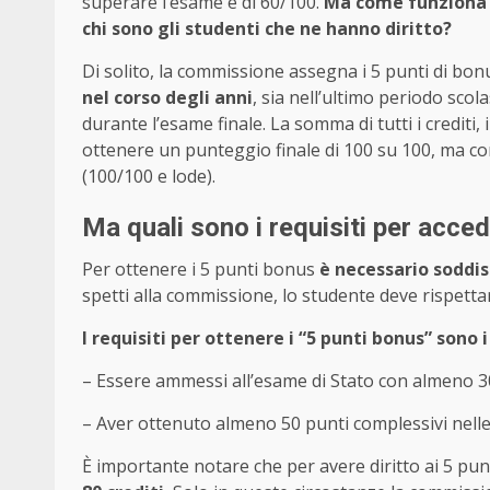
superare l’esame è di 60/100.
Ma come funziona e
chi sono gli studenti che ne hanno diritto?
Di solito, la commissione assegna i 5 punti di bo
nel corso degli anni
, sia nell’ultimo periodo scol
durante l’esame finale. La somma di tutti i crediti,
ottenere un punteggio finale di 100 su 100, ma con 
(100/100 e lode).
Ma quali sono i requisiti per acce
Per ottenere i 5 punti bonus
è necessario soddisf
spetti alla commissione, lo studente deve rispettar
I requisiti per ottenere i “5 punti bonus” sono 
– Essere ammessi all’esame di Stato con almeno 30
– Aver ottenuto almeno 50 punti complessivi nelle p
È importante notare che per avere diritto ai 5 pu