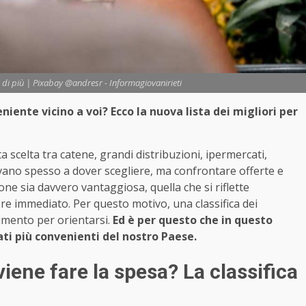
 di più | Pixabay @andresr - Informagiovanirieti
iente vicino a voi? Ecco la nuova lista dei migliori per
 scelta tra catene, grandi distribuzioni, ipermercati,
rovano spesso a dover scegliere, ma confrontare offerte e
ne sia davvero vantaggiosa, quella che si riflette
re immediato. Per questo motivo, una classifica dei
umento per orientarsi.
Ed è per questo che in questo
ti più convenienti del nostro Paese.
ene fare la spesa? La classifica