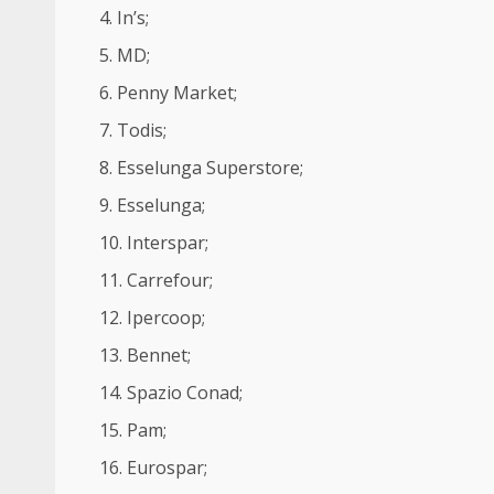
In’s;
MD;
Penny Market;
Todis;
Esselunga Superstore;
Esselunga;
Interspar;
Carrefour;
Ipercoop;
Bennet;
Spazio Conad;
Pam;
Eurospar;