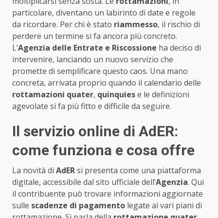
moltiplicarsi senza sosta. Le
rottamazioni
, in
particolare, diventano un labirinto di date e regole
da ricordare. Per chi è stato
riammesso
, il rischio di
perdere un termine si fa ancora più concreto.
L’
Agenzia delle Entrate e Riscossione
ha deciso di
intervenire, lanciando un nuovo servizio che
promette di semplificare questo caos. Una mano
concreta, arrivata proprio quando il calendario delle
rottamazioni quater
,
quinquies
e le definizioni
agevolate si fa più fitto e difficile da seguire.
Il servizio online di AdER:
come funziona e cosa offre
La novità di
AdER
si presenta come una piattaforma
digitale, accessibile dal sito ufficiale dell’
Agenzia
. Qui
il contribuente può trovare informazioni aggiornate
sulle
scadenze di pagamento
legate ai vari piani di
rottamazione. Si parla della
rottamazione quater
,