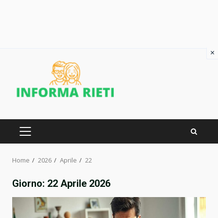
×
Skip
to
content
PRIMARY
MENU
Home
2026
Aprile
22
Giorno:
22 Aprile 2026