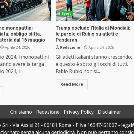
Sport
ne monopattini
Trump esclude l’Italia ai Mondiali:
iata: obbligo slitta,
le parole di Rubio su atleti e
atoria dal 16 maggio
Pasdaran
Aprile 24, 2026
Redazione
Aprile 24, 2026
o 2024, i monopattini
Gli atleti italiani stanno crescendo,
vranno avere la targa
e questo è sotto gli occhi di tutti.
o 2024, i
Fabio Rubio non si...
..
Read More
Chi siamo
Redazione
Privacy Policy
Disclaimer
y Srl - Via Assisi 21 - 00181 Roma - P.Iva 16947451007 - legal@
ggiornato senza alcuna periodicità. Non può pertanto consider