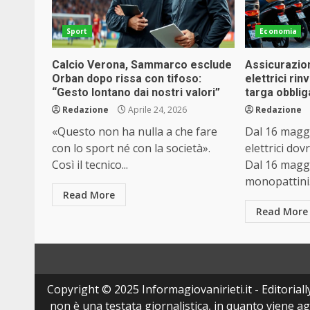
Sport
Economia
Calcio Verona, Sammarco esclude
Assicurazio
Orban dopo rissa con tifoso:
elettrici rinv
“Gesto lontano dai nostri valori”
targa obblig
Redazione
Aprile 24, 2026
Redazione
«Questo non ha nulla a che fare
Dal 16 maggi
con lo sport né con la società».
elettrici do
Così il tecnico...
Dal 16 maggi
monopattini.
Read More
Read More
Copyright © 2025 Informagiovanirieti.it - Editoriall
non è una testata giornalistica, in quanto viene a