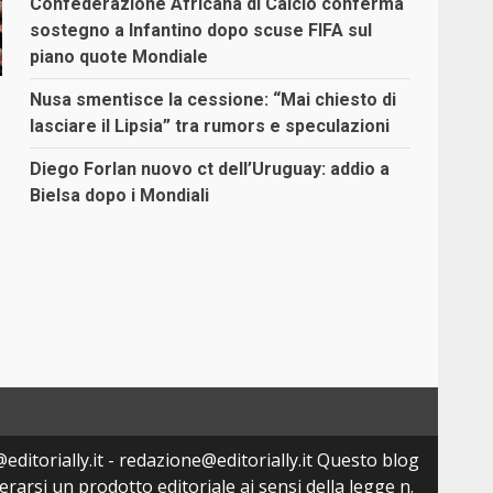
Confederazione Africana di Calcio conferma
sostegno a Infantino dopo scuse FIFA sul
piano quote Mondiale
Nusa smentisce la cessione: “Mai chiesto di
lasciare il Lipsia” tra rumors e speculazioni
Diego Forlan nuovo ct dell’Uruguay: addio a
Bielsa dopo i Mondiali
editorially.it - redazione@editorially.it Questo blog
arsi un prodotto editoriale ai sensi della legge n.