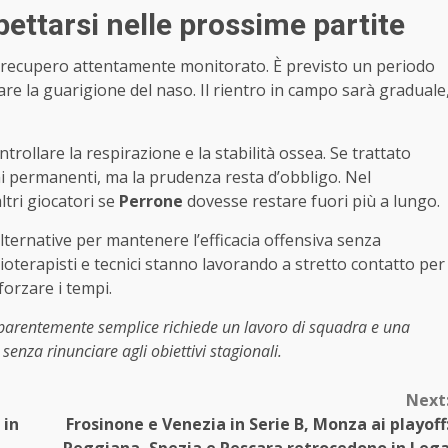
ettarsi nelle prossime partite
 recupero attentamente monitorato. È previsto un periodo
icare la guarigione del naso. Il rientro in campo sarà graduale
rollare la respirazione e la stabilità ossea. Se trattato
hi permanenti, ma la prudenza resta d’obbligo. Nel
tri giocatori se
Perrone
dovesse restare fuori più a lungo.
alternative per mantenere l’efficacia offensiva senza
fisioterapisti e tecnici stanno lavorando a stretto contatto per
forzare i tempi.
parentemente semplice richiede un lavoro di squadra e una
 senza rinunciare agli obiettivi stagionali.
Next
 in
Frosinone e Venezia in Serie B, Monza ai playoff
Reggiana, Spezia e Pescara retrocedono in Leg