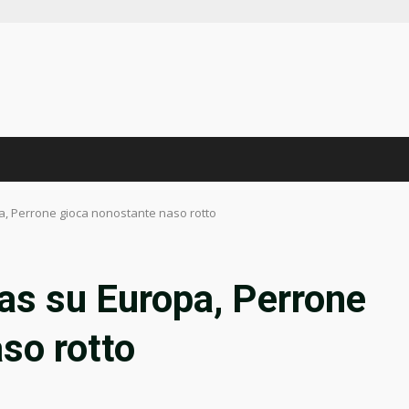
pa, Perrone gioca nonostante naso rotto
gas su Europa, Perrone
so rotto