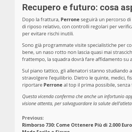
Recupero e futuro: cosa asp
Dopo la frattura,
Perrone
seguirà un percorso di
di riposo relativo, con controlli regolari per verif
per evitare rischi inutili.
Sono già programmate visite specialistiche per cont
bene, un naso rotto non lascia quasi mai strascic
frattempo, la squadra dovrà fare affidamento su al
Sul piano tattico, gli allenatori stanno studiando 
stravolgere l’equilibrio. Dietro le quinte, medici, 
riportare
Perrone
al top il prima possibile, senza 
Questa vicenda conferma che anche un infortunio ap
visione attenta, per salvaguardare la salute dell’atleta
Continue
Previous:
Rimborso 730: Come Ottenere Più di 2.000 Euro
Reading
Modo Facile e Sicuro