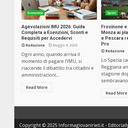
Economia
Sport
Agevolazioni IMU 2026: Guida
Frosinone e 
Completa a Esenzioni, Sconti e
Monza ai pla
Requisiti per Accedervi
e Pescara r
Pro
Redazione
Maggio 9, 2026
Redazione
Ogni anno, quando arriva il
Lo Spezia ca
momento di pagare l’IMU, si
Reggiana an
riaccende il dibattito tra cittadini e
stagione do
amministrazioni....
sembravano l
Read More
Read More
Copyright © 2025 Informagiovanirieti.it - Editoriall