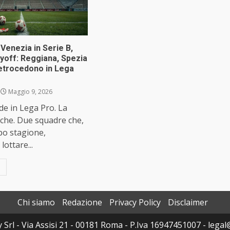
Venezia in Serie B,
yoff: Reggiana, Spezia
etrocedono in Lega
Maggio 9, 2026
de in Lega Pro. La
che. Due squadre che,
po stagione,
ottare...
Chi siamo
Redazione
Privacy Policy
Disclaimer
y Srl - Via Assisi 21 - 00181 Roma - P.Iva 16947451007 - legal@