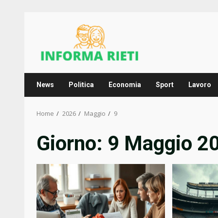
Skip
to
content
News
Politica
Economia
Sport
Lavoro
Home
2026
Maggio
9
Giorno:
9 Maggio 2