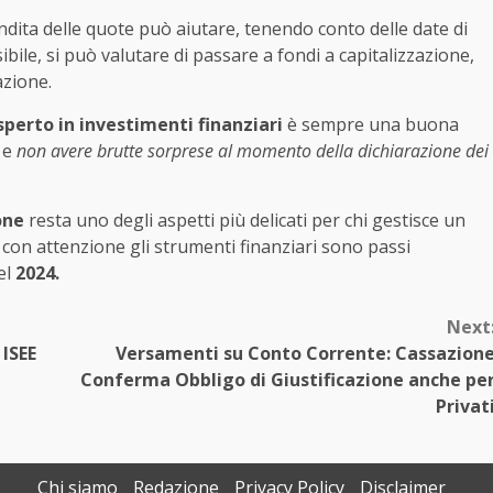
endita delle quote può aiutare, tenendo conto delle date di
ibile, si può valutare di passare a fondi a capitalizzazione,
azione.
sperto in investimenti finanziari
è sempre una buona
 e
non avere brutte sorprese al momento della dichiarazione dei
one
resta uno degli aspetti più delicati per chi gestisce un
 con attenzione gli strumenti finanziari sono passi
el
2024.
Next
 ISEE
Versamenti su Conto Corrente: Cassazion
Conferma Obbligo di Giustificazione anche pe
Privat
Chi siamo
Redazione
Privacy Policy
Disclaimer