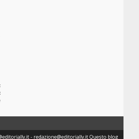
o
:
:
e
editorially.it - redazione@editorially.it Questo blog