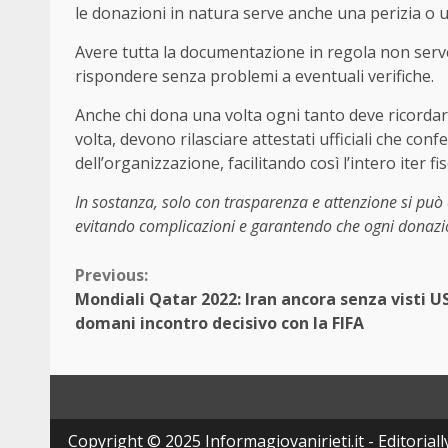
le donazioni in natura serve anche una perizia o una
Avere tutta la documentazione in regola non serve 
rispondere senza problemi a eventuali verifiche.
Anche chi dona una volta ogni tanto deve ricordars
volta, devono rilasciare attestati ufficiali che co
dell’organizzazione, facilitando così l’intero iter fis
In sostanza, solo con trasparenza e attenzione si può c
evitando complicazioni e garantendo che ogni donazio
Continue
Previous:
Mondiali Qatar 2022: Iran ancora senza visti U
Reading
domani incontro decisivo con la FIFA
Copyright © 2025 Informagiovanirieti.it - Editoriall