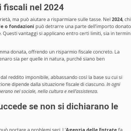
 fiscali nel 2024
arietà, ma può aiutare a risparmiare sulle tasse. Nel
2024
, chi
le o fondazioni
può detrarre una parte dell’importo donato
 Questi vantaggi si applicano entro certi limiti, sia in termin
omma donata, offrendo un risparmio fiscale concreto. La
enaro sia per quelle in natura, purché siano ben
dal reddito imponibile, abbassando così la base su cui si
zione dipende dalla situazione fiscale di ciascuno.
In ogni
rano nel sociale, nella cultura e nell’assistenza.
succede se non si dichiarano le
uò portare a problemi seri. L’
Agenzia delle Entrate
fa