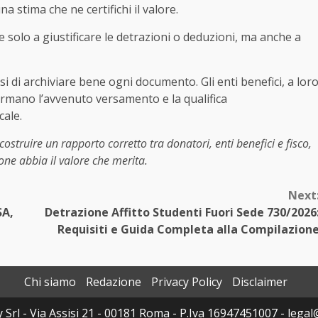
 stima che ne certifichi il valore.
solo a giustificare le detrazioni o deduzioni, ma anche a
i di archiviare bene ogni documento. Gli enti benefici, a lor
nfermano l’avvenuto versamento e la qualifica
cale.
ostruire un rapporto corretto tra donatori, enti benefici e fisco,
ne abbia il valore che merita.
Next
SA,
Detrazione Affitto Studenti Fuori Sede 730/2026
Requisiti e Guida Completa alla Compilazion
Chi siamo
Redazione
Privacy Policy
Disclaimer
y Srl - Via Assisi 21 - 00181 Roma - P.Iva 16947451007 - legal@