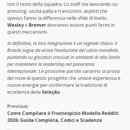
con il resto della squadra. Lo staff sta lavorando su
pressing, uscita palla e transizioni, aspetti che
spesso fanno la differenza nelle sfide di livello.
Wesley
e
Bremer
dovranno essere punti fermi in
questi meccanismi.
In definitiva, la loro integrazione è un segnale chiaro: il
Brasile segue da vicino l’evoluzione del calcio mondiale,
puntando su giocatori cresciuti in ambienti di alto livello
per mantenere la leadership nel panorama
internazionale.
Le prossime partite saranno la prova
del nove di questo progetto che unisce esperienza e
nuove energie per confermare la tradizione di
eccellenza della
Seleção
.
Continue
Previous:
Come Compilare il Frontespizio Modello Redditi
Reading
2026: Guida Completa, Codici e Scadenze