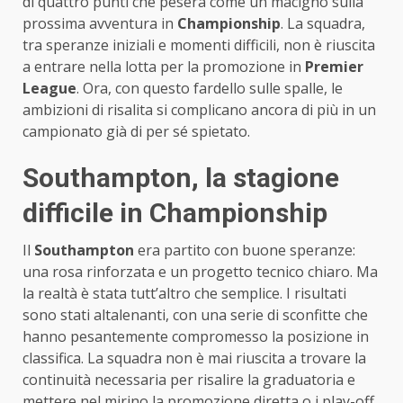
di quattro punti che peserà come un macigno sulla
prossima avventura in
Championship
. La squadra,
tra speranze iniziali e momenti difficili, non è riuscita
a entrare nella lotta per la promozione in
Premier
League
. Ora, con questo fardello sulle spalle, le
ambizioni di risalita si complicano ancora di più in un
campionato già di per sé spietato.
Southampton, la stagione
difficile in Championship
Il
Southampton
era partito con buone speranze:
una rosa rinforzata e un progetto tecnico chiaro. Ma
la realtà è stata tutt’altro che semplice. I risultati
sono stati altalenanti, con una serie di sconfitte che
hanno pesantemente compromesso la posizione in
classifica. La squadra non è mai riuscita a trovare la
continuità necessaria per risalire la graduatoria e
mettere nel mirino la promozione diretta o i play-off.