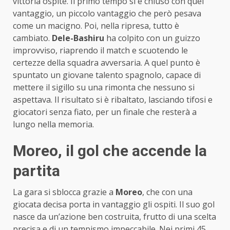
vittoria ospite. Il primo tempo si è chiuso con quel
vantaggio, un piccolo vantaggio che però pesava
come un macigno. Poi, nella ripresa, tutto è
cambiato.
Dele-Bashiru
ha colpito con un guizzo
improvviso, riaprendo il match e scuotendo le
certezze della squadra avversaria. A quel punto è
spuntato un giovane talento spagnolo, capace di
mettere il sigillo su una rimonta che nessuno si
aspettava. Il risultato si è ribaltato, lasciando tifosi e
giocatori senza fiato, per un finale che resterà a
lungo nella memoria.
Moreo, il gol che accende la
partita
La gara si sblocca grazie a
Moreo
, che con una
giocata decisa porta in vantaggio gli ospiti. Il suo gol
nasce da un’azione ben costruita, frutto di una scelta
precisa e di un tempismo impeccabile. Nei primi 45