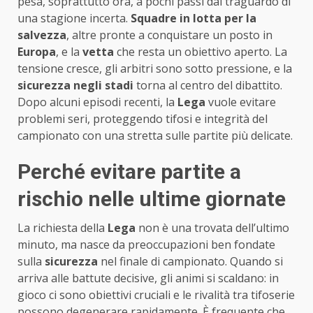
pesa, soprattutto ora, a pochi passi dal traguardo di
una stagione incerta.
Squadre in lotta per la
salvezza
, altre pronte a conquistare un posto in
Europa
, e la
vetta
che resta un obiettivo aperto. La
tensione cresce, gli arbitri sono sotto pressione, e la
sicurezza negli stadi
torna al centro del dibattito.
Dopo alcuni episodi recenti, la
Lega
vuole evitare
problemi seri, proteggendo tifosi e integrità del
campionato con una stretta sulle partite più delicate.
Perché evitare partite a
rischio nelle ultime giornate
La richiesta della
Lega
non è una trovata dell’ultimo
minuto, ma nasce da preoccupazioni ben fondate
sulla
sicurezza
nel finale di campionato. Quando si
arriva alle battute decisive, gli animi si scaldano: in
gioco ci sono obiettivi cruciali e le rivalità tra tifoserie
possono degenerare rapidamente. È frequente che