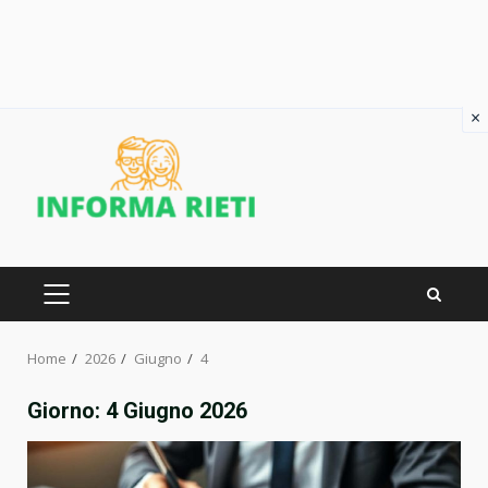
×
Skip
to
content
PRIMARY
MENU
Home
2026
Giugno
4
Giorno:
4 Giugno 2026