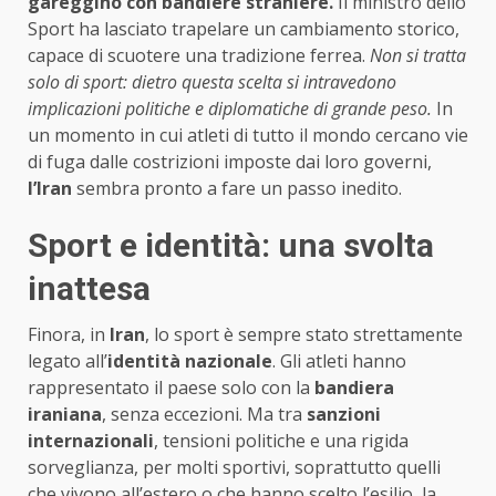
gareggino con bandiere straniere.
Il ministro dello
Sport ha lasciato trapelare un cambiamento storico,
capace di scuotere una tradizione ferrea.
Non si tratta
solo di sport: dietro questa scelta si intravedono
implicazioni politiche e diplomatiche di grande peso.
In
un momento in cui atleti di tutto il mondo cercano vie
di fuga dalle costrizioni imposte dai loro governi,
l’Iran
sembra pronto a fare un passo inedito.
Sport e identità: una svolta
inattesa
Finora, in
Iran
, lo sport è sempre stato strettamente
legato all’
identità nazionale
. Gli atleti hanno
rappresentato il paese solo con la
bandiera
iraniana
, senza eccezioni. Ma tra
sanzioni
internazionali
, tensioni politiche e una rigida
sorveglianza, per molti sportivi, soprattutto quelli
che vivono all’estero o che hanno scelto l’esilio, la