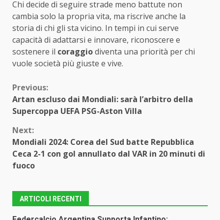
Chi decide di seguire strade meno battute non
cambia solo la propria vita, ma riscrive anche la
storia di chi gli sta vicino. In tempi in cui serve
capacità di adattarsi e innovare, riconoscere e
sostenere il
coraggio
diventa una priorità per chi
vuole società più giuste e vive.
Continue
Previous:
Artan escluso dai Mondiali: sarà l’arbitro della
Reading
Supercoppa UEFA PSG-Aston Villa
Next:
Mondiali 2024: Corea del Sud batte Repubblica
Ceca 2-1 con gol annullato dal VAR in 20 minuti di
fuoco
ARTICOLI RECENTI
Federcalcio Argentina Supporta Infantino: