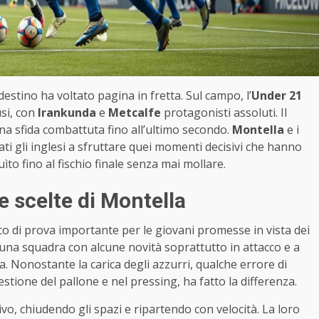
estino ha voltato pagina in fretta. Sul campo, l’
Under 21
si, con
Irankunda
e
Metcalfe
protagonisti assoluti. Il
una sfida combattuta fino all’ultimo secondo.
Montella
e i
ti gli inglesi a sfruttare quei momenti decisivi che hanno
uìto fino al fischio finale senza mai mollare.
e scelte di Montella
o di prova importante per le giovani promesse in vista dei
una squadra con alcune novità soprattutto in attacco e a
Nonostante la carica degli azzurri, qualche errore di
tione del pallone e nel pressing, ha fatto la differenza.
, chiudendo gli spazi e ripartendo con velocità. La loro