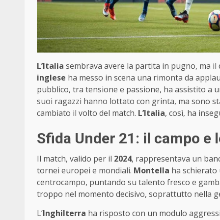
L’Italia
sembrava avere la partita in pugno, ma il d
inglese
ha messo in scena una rimonta da applau
pubblico, tra tensione e passione, ha assistito a 
suoi ragazzi hanno lottato con grinta, ma sono sta
cambiato il volto del match.
L’Italia
, così, ha inseg
Sfida Under 21: il campo e l
Il match, valido per il
2024
, rappresentava un banc
tornei europei e mondiali.
Montella
ha schierato 
centrocampo, puntando su talento fresco e gamba. 
troppo nel momento decisivo, soprattutto nella ges
L’
Inghilterra
ha risposto con un modulo aggressivo