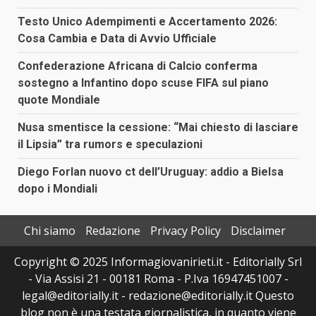
Testo Unico Adempimenti e Accertamento 2026:
Cosa Cambia e Data di Avvio Ufficiale
Confederazione Africana di Calcio conferma
sostegno a Infantino dopo scuse FIFA sul piano
quote Mondiale
Nusa smentisce la cessione: “Mai chiesto di lasciare
il Lipsia” tra rumors e speculazioni
Diego Forlan nuovo ct dell’Uruguay: addio a Bielsa
dopo i Mondiali
Chi siamo
Redazione
Privacy Policy
Disclaimer
Copyright © 2025 Informagiovanirieti.it - Editorially Srl
- Via Assisi 21 - 00181 Roma - P.Iva 16947451007 -
legal@editorially.it - redazione@editorially.it Questo
blog non è una testata giornalistica, in quanto viene