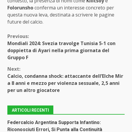
contesto, la presenza di nomi come
Kilicsoy
e
Folorunsho
conferma un interesse concreto per
questa nuova leva, destinata a scrivere le pagine
future del calcio.
Continue
Previous:
Mondiali 2024: Svezia travolge Tunisia 5-1 con
Reading
doppietta di Ayari nella prima giornata del
Gruppo F
Next:
Calcio, condanna shock: attaccante dell’Elche Mir
a 8 anni e mezzo per violenza sessuale, 2,5 anni
per un altro giocatore
ARTICOLI RECENTI
Federcalcio Argentina Supporta Infantino:
Riconosciuti Errori, Si Punta alla Continuità