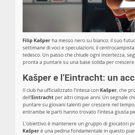
Filip Kašper
ha messo nero su bianco: il suo futuro
settimane di voci e speculazioni, il centrocampista 
tedesco. Un passo che chiude ogni incertezza, segn
pronta a puntare su una base solida per crescere e l
Kašper e l’Eintracht: un a
Il club ha ufficializzato l’intesa con
Kašper
, che pr
dell’
Eintracht
per altri cinque anni. Un segnale chia
puntare su giovani talenti per crescere nel tempo
entrambe le parti hanno trovato l’intesa giusta p
L’obiettivo è mantenere un gruppo di giocatori pr
Kašper
è una pedina fondamentale in questo piano. 