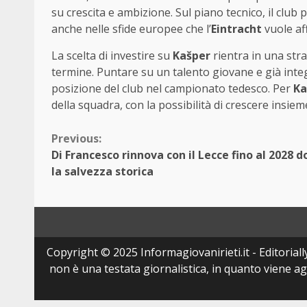
su crescita e ambizione. Sul piano tecnico, il club
anche nelle sfide europee che l’
Eintracht
vuole af
La scelta di investire su
Kašper
rientra in una str
termine. Puntare su un talento giovane e già integ
posizione del club nel campionato tedesco. Per
Ka
della squadra, con la possibilità di crescere insie
Continue
Previous:
Di Francesco rinnova con il Lecce fino al 2028 
Reading
la salvezza storica
Copyright © 2025 Informagiovanirieti.it - Editoriall
non è una testata giornalistica, in quanto viene a