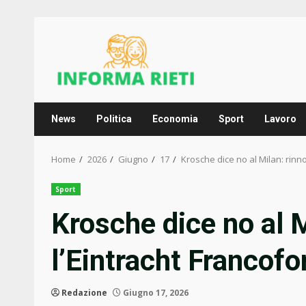
Skip
to
content
News
Politica
Economia
Sport
Lavoro
Home
2026
Giugno
17
Krosche dice no al Milan: rinno
Sport
Krosche dice no al 
l’Eintracht Francofo
Redazione
Giugno 17, 2026