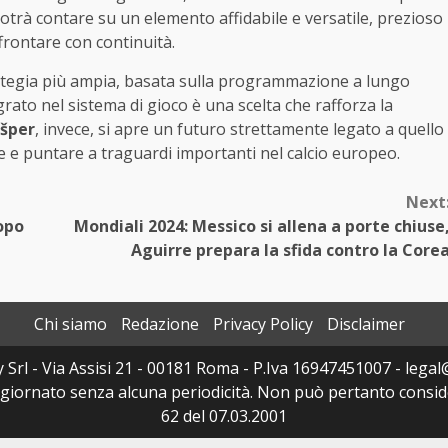
 potrà contare su un elemento affidabile e versatile, prezioso
frontare con continuità.
ategia più ampia, basata sulla programmazione a lungo
rato nel sistema di gioco è una scelta che rafforza la
šper
, invece, si apre un futuro strettamente legato a quello
me e puntare a traguardi importanti nel calcio europeo.
Next
dopo
Mondiali 2024: Messico si allena a porte chiuse
Aguirre prepara la sfida contro la Core
Chi siamo
Redazione
Privacy Policy
Disclaimer
y Srl - Via Assisi 21 - 00181 Roma - P.Iva 16947451007 - legal@
ggiornato senza alcuna periodicità. Non può pertanto consider
62 del 07.03.2001