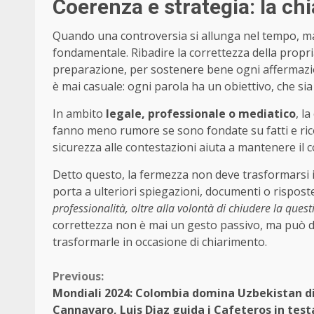
Coerenza e strategia: la ch
Quando una controversia si allunga nel tempo, ma
fondamentale. Ribadire la correttezza della propria
preparazione, per sostenere bene ogni affermazio
è mai casuale: ogni parola ha un obiettivo, che sia
In ambito
legale, professionale o mediatico
, l
fanno meno rumore se sono fondate su fatti e rico
sicurezza alle contestazioni aiuta a mantenere il 
Detto questo, la fermezza non deve trasformarsi 
porta a ulteriori spiegazioni, documenti o risposte
professionalità, oltre alla volontà di chiudere la ques
correttezza non è mai un gesto passivo, ma può div
trasformarle in occasione di chiarimento.
Continue
Previous:
Mondiali 2024: Colombia domina Uzbekistan d
Reading
Cannavaro, Luis Diaz guida i Cafeteros in test