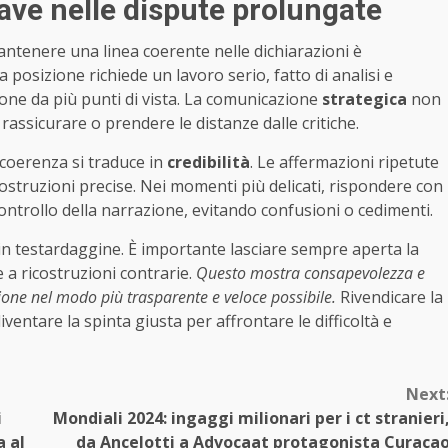
iave nelle dispute prolungate
ntenere una linea coerente nelle dichiarazioni è
 posizione richiede un lavoro serio, fatto di analisi e
ne da più punti di vista. La comunicazione
strategica
non
 rassicurare o prendere le distanze dalle critiche.
a coerenza si traduce in
credibilità
. Le affermazioni ripetute
struzioni precise. Nei momenti più delicati, rispondere con
controllo della narrazione, evitando confusioni o cedimenti.
in testardaggine. È importante lasciare sempre aperta la
 a ricostruzioni contrarie.
Questo mostra consapevolezza e
tione nel modo più trasparente e veloce possibile.
Rivendicare la
entare la spinta giusta per affrontare le difficoltà e
Next
i
Mondiali 2024: ingaggi milionari per i ct stranieri
a al
da Ancelotti a Advocaat protagonista Curaça