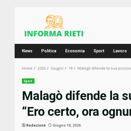
Skip
to
content
News
Politica
Economia
Sport
Lavoro
Home
2026
Giugno
18
Malagò difende la sua posizion
Sport
Malagò difende la s
“Ero certo, ora ognu
Redazione
Giugno 18, 2026