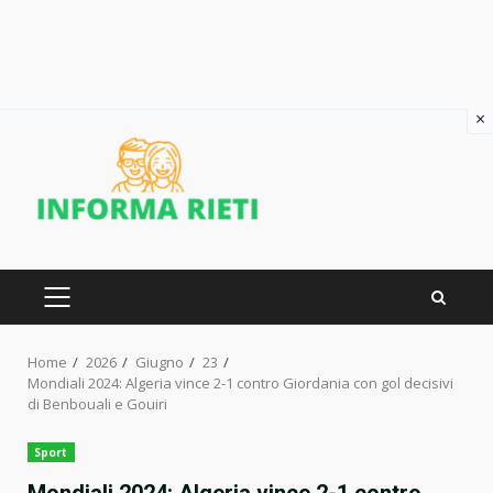
×
Skip
to
content
PRIMARY
MENU
Home
2026
Giugno
23
Mondiali 2024: Algeria vince 2-1 contro Giordania con gol decisivi
di Benbouali e Gouiri
Sport