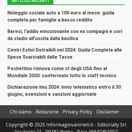
ARTICOLI RECENTI
Noleggio sociale auto a 100 euro al mese: guida
completa per famiglie a basso reddito
Baresi, l’addio emozionante con ex compagni e cori
da stadio all’uscita dalla basilica
Centri Estivi Detraibili nel 2024: Guida Completa alle
Spese Scaricabili dalle Tasse
Pochettino rinnova come ct degli USA fino al
Mondiale 2030: confermato tutto lo staff tecnico
Dichiarazione Imu 2024: invio telematico entro il 30
giugno, esenzioni e sanzioni aggiornate
Chi siamo
Redazione
Privacy Policy
Disclaimer
Copyright © 2025 Informagiovanirieti.it - Editorially Srl
- Via Assisi 21 - 00181 Roma - P.Iva 16947451007 -