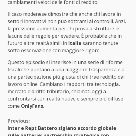
cambiamenti veloci delle fonti di reddito.
Il caso modenese dimostra che anche chi lavora in
settori innovativi non può sottrarsi ai controlli. Anzi,
la pressione aumenta per chi prova a sfruttare le
lacune delle regole per evadere. È probabile che in
futuro altre realtà simili in
Italia
saranno tenute
sotto osservazione con maggiore rigore.
Questo episodio si inserisce in una serie di riforme
fiscali che puntano a una maggiore trasparenza e a
una partecipazione più giusta di chi trae reddito dal
lavoro online. Cambiano i rapporti tra tecnologia,
mercato e diritto tributario, chiamati oggi a
confrontarsi con realtà nuove e sempre più diffuse
come
OnlyFans
.
Continue
Previous:
Inter e Rept Battero siglano accordo globale
Reading
sulle batterie: partnership strategica con