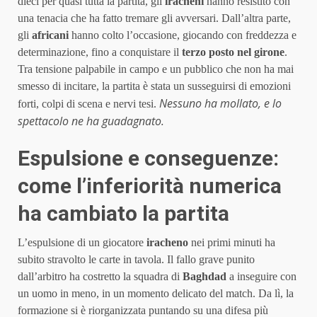
dieci per quasi tutta la partita, gli
iracheni
hanno resistito con
una tenacia che ha fatto tremare gli avversari. Dall’altra parte,
gli
africani
hanno colto l’occasione, giocando con freddezza e
determinazione, fino a conquistare il
terzo posto nel girone
.
Tra tensione palpabile in campo e un pubblico che non ha mai
smesso di incitare, la partita è stata un susseguirsi di emozioni
Nessuno ha mollato, e lo
forti, colpi di scena e nervi tesi.
spettacolo ne ha guadagnato.
Espulsione e conseguenze:
come l’inferiorità numerica
ha cambiato la partita
L’espulsione di un giocatore
iracheno
nei primi minuti ha
subito stravolto le carte in tavola. Il fallo grave punito
dall’arbitro ha costretto la squadra di
Baghdad
a inseguire con
un uomo in meno, in un momento delicato del match. Da lì, la
formazione si è riorganizzata puntando su una difesa più