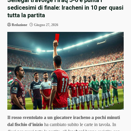
Senegal travolge l’Iraq 5-0 e punta i
sedicesimi di finale: Iracheni in 10 per quasi
tutta la partita
Redazione
Giugno 27, 2026
Il rosso sventolato a un giocatore iracheno a pochi minuti
dal fischio d’inizio
ha cambiato subito le carte in tavola. In