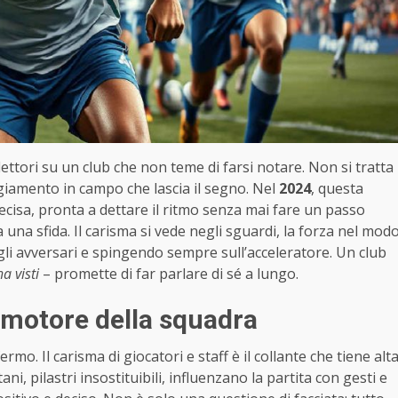
flettori su un club che non teme di farsi notare. Non si tratta
eggiamento in campo che lascia il segno. Nel
2024
, questa
ecisa, pronta a dettare il ritmo senza mai fare un passo
 una sfida. Il carisma si vede negli sguardi, la forza nel mod
egli avversari e spingendo sempre sull’acceleratore. Un club
ha visti
– promette di far parlare di sé a lungo.
l motore della squadra
o. Il carisma di giocatori e staff è il collante che tiene alt
ani, pilastri insostituibili, influenzano la partita con gesti e