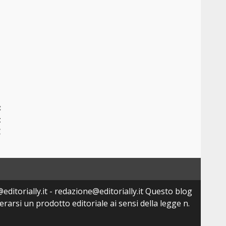
:
t
C
editorially.it - redazione@editorially.it Questo blog
arsi un prodotto editoriale ai sensi della legge n.