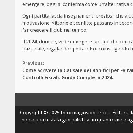
emergere, oggi si conferma come un’alternativa cap
Ogni partita lascia insegnamenti preziosi, che aiu
motivazione. Vittorie e sconfitte passano in secon
far crescere il club nel tempo.
Il
2024
, dunque, vede emergere un club che con ca
nazionale, regalando spettacolo e coinvolgendo tifo
Continue
Previous:
Come Scrivere la Causale dei Bonifici per Evita
Reading
Controlli Fiscali: Guida Completa 2024
Copyright © 2025 Informagiovanirieti.it - Editoriall
non è una testata giornalistica, in quanto viene a