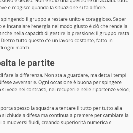
ivo e deciso. Non è solo una questione di facciata: tutto
e e reagisce quando la situazione si fa difficile.
, spingendo il gruppo a restare unito e coraggioso. Saper
 e incanalare l’energia nel modo giusto è ciò che rende la
anche nella capacità di gestire la pressione: il gruppo resta
 Dietro tutto questo c’è un lavoro costante, fatto in
i ogni match.
lta le partite
 di fare la differenza. Non sta a guardare, ma detta i tempi
 difese avversarie. Ogni occasione è buona per spingere
tà si vede nei contrasti, nei recuperi e nelle ripartenze veloci,
porta spesso la squadra a tentare il tutto per tutto alla
on si chiude a difesa ma continua a premere per cambiare la
ri a muoversi fluidi, creando superiorità numerica e