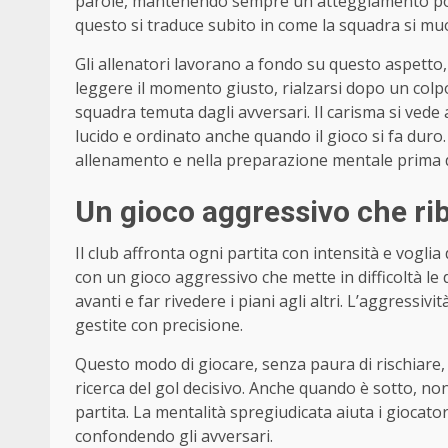
parole, mantenendo sempre un atteggiamento posit
questo si traduce subito in come la squadra si muov
Gli allenatori lavorano a fondo su questo aspetto
leggere il momento giusto, rialzarsi dopo un colpo
squadra temuta dagli avversari. Il carisma si vede 
lucido e ordinato anche quando il gioco si fa duro.
allenamento e nella preparazione mentale prima d
Un gioco aggressivo che riba
Il club affronta ogni partita con intensità e voglia
con un gioco aggressivo che mette in difficoltà le
avanti e far rivedere i piani agli altri. L’aggressivi
gestite con precisione.
Questo modo di giocare, senza paura di rischiare, 
ricerca del gol decisivo. Anche quando è sotto, n
partita. La mentalità spregiudicata aiuta i giocato
confondendo gli avversari.