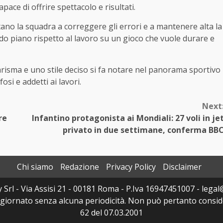
ace di offrire spettacolo e risultati.
tano la squadra a correggere gli errori e a mantenere alta la
do piano rispetto al lavoro su un gioco che vuole durare e
risma e uno stile deciso si fa notare nel panorama sportivo
si e addetti ai lavori.
Next
re
Infantino protagonista ai Mondiali: 27 voli in je
privato in due settimane, conferma BB
Chi siamo
Redazione
Privacy Policy
Disclaimer
y Srl - Via Assisi 21 - 00181 Roma - P.Iva 16947451007 - legal@
ggiornato senza alcuna periodicità. Non può pertanto consider
62 del 07.03.2001