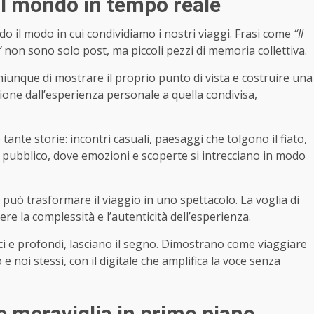
 il mondo in tempo reale
o il modo in cui condividiamo i nostri viaggi. Frasi come
“Il
”
non sono solo post, ma piccoli pezzi di memoria collettiva.
hiunque di mostrare il proprio punto di vista e costruire una
ione dall’esperienza personale a quella condivisa,
nte storie: incontri casuali, paesaggi che tolgono il fiato,
o pubblico, dove emozioni e scoperte si intrecciano in modo
uò trasformare il viaggio in uno spettacolo. La voglia di
re la complessità e l’autenticità dell’esperienza.
 e profondi, lasciano il segno. Dimostrano come viaggiare
 noi stessi, con il digitale che amplifica la voce senza
 e meraviglia in primo piano