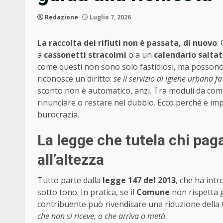
Redazione
Luglio 7, 2026
La raccolta dei rifiuti non è passata, di nuovo
.
a
cassonetti stracolmi
o a un
calendario saltat
come questi non sono solo fastidiosi, ma possono an
riconosce un diritto:
se il servizio di igiene urbana f
sconto non è automatico, anzi. Tra moduli da compil
rinunciare o restare nel dubbio. Ecco perché è im
burocrazia.
La legge che tutela chi paga
all’altezza
Tutto parte dalla
legge 147 del 2013
, che ha intr
sotto tono. In pratica, se il
Comune
non rispetta gl
contribuente può rivendicare una riduzione della ta
che non si riceve, o che arriva a metà
.