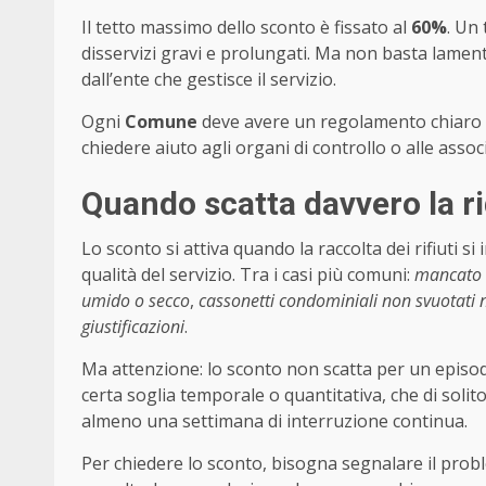
Il tetto massimo dello sconto è fissato al
60%
. Un
disservizi gravi e prolungati. Ma non basta lamen
dall’ente che gestisce il servizio.
Ogni
Comune
deve avere un regolamento chiaro p
chiedere aiuto agli organi di controllo o alle asso
Quando scatta davvero la r
Lo sconto si attiva quando la raccolta dei rifiuti si
qualità del servizio. Tra i casi più comuni:
mancato r
umido o secco
,
cassonetti condominiali non svuotati ne
giustificazioni
.
Ma attenzione: lo sconto non scatta per un episodi
certa soglia temporale o quantitativa, che di solit
almeno una settimana di interruzione continua.
Per chiedere lo sconto, bisogna segnalare il probl