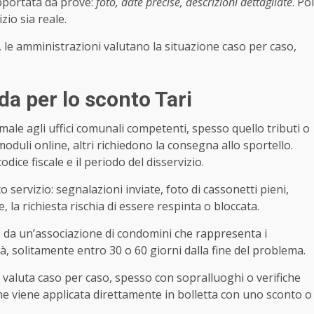
pportata da prove:
foto, date precise, descrizioni dettagliate
. Poi
izio sia reale.
 le amministrazioni valutano la situazione caso per caso,
a per lo sconto Tari
ale agli uffici comunali competenti, spesso quello tributi o
duli online, altri richiedono la consegna allo sportello.
ice fiscale e il periodo del disservizio.
servizio: segnalazioni inviate, foto di cassonetti pieni,
la richiesta rischia di essere respinta o bloccata.
 da un’associazione di condomini che rappresenta i
à, solitamente entro 30 o 60 giorni dalla fine del problema.
 valuta caso per caso, spesso con sopralluoghi o verifiche
zione viene applicata direttamente in bolletta con uno sconto o