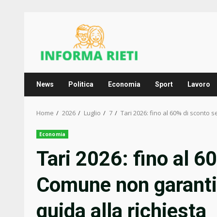
Skip
to
content
News
Politica
Economia
Sport
Lavoro
Home
2026
Luglio
7
Tari 2026: fino al 60% di sconto se
Economia
Tari 2026: fino al 60
Comune non garantisc
guida alla richiesta