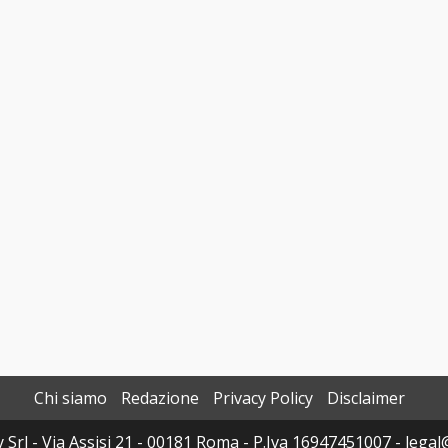
Chi siamo
Redazione
Privacy Policy
Disclaimer
y Srl - Via Assisi 21 - 00181 Roma - P.Iva 16947451007 - legal@