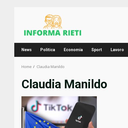
Skip
to
content
News
Politica
Economia
Sport
Lavoro
Home
Claudia Manildo
Claudia Manildo