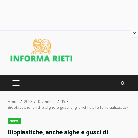
×
Skip
to
content
PRIMARY
MENU
Home
2023
Dicembre
15
Bioplastiche, anche alghe e gusci di granchi tra le fonti utilizzate?
News
Bioplastiche, anche alghe e gusci di