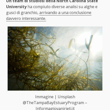
Un team di studiosi della North Carolina State
University
ha compiuto diverse analisi su alghe e
gusci di granchio,
arrivando a una conclusione
davvero interessante.
Immagine | Unsplash
@TheTampaBayEstuaryProgram –
Informagiovanirieti.it