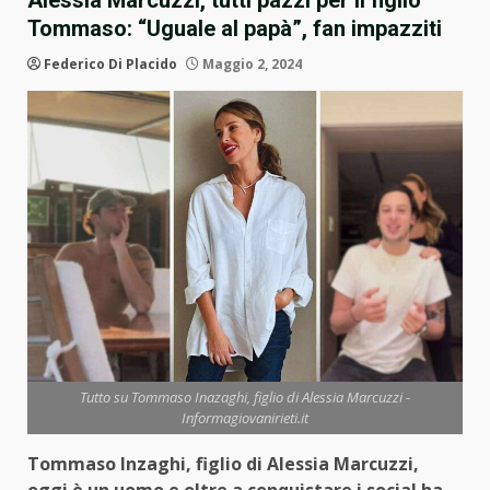
Alessia Marcuzzi, tutti pazzi per il figlio
Tommaso: “Uguale al papà”, fan impazziti
Federico Di Placido
Maggio 2, 2024
Tutto su Tommaso Inazaghi, figlio di Alessia Marcuzzi -
Informagiovanirieti.it
Tommaso Inzaghi, figlio di Alessia Marcuzzi,
oggi è un uomo e oltre a conquistare i social ha