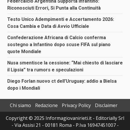
Federcalcio Argentina Supporta Infantino:
Riconosciuti Errori, Si Punta alla Continuità
Testo Unico Adempimenti e Accertamento 2026:
Cosa Cambia e Data di Avvio Ufficiale
Confederazione Africana di Calcio conferma
sostegno a Infantino dopo scuse FIFA sul piano
quote Mondiale
Nusa smentisce la cessione: “Mai chiesto di lasciare
il Lipsia” tra rumors e speculazioni
Diego Forlan nuovo ct dell’Uruguay: addio a Bielsa
dopo i Mondiali
Chi siamo
Redazione
Privacy Policy
Disclaimer
Copyright © 2025 Informagiovanirieti.it - Editorially Srl
- Via Assisi 21 - 00181 Roma - P.Iva 16947451007 -