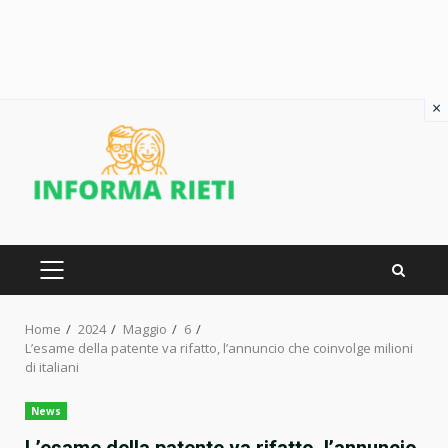
×
Skip
to
content
PRIMARY
MENU
Home
2024
Maggio
6
L’esame della patente va rifatto, l’annuncio che coinvolge milioni
di italiani
News