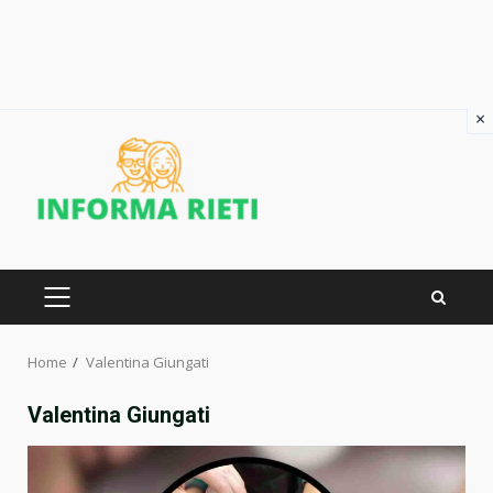
×
Skip
to
content
PRIMARY
MENU
Home
Valentina Giungati
Valentina Giungati