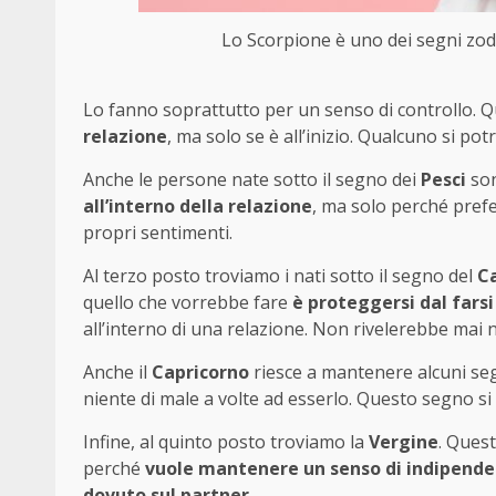
Lo Scorpione è uno dei segni zodi
Lo fanno soprattutto per un senso di controllo.
relazione
, ma solo se è all’inizio. Qualcuno si p
Anche le persone nate sotto il segno dei
Pesci
son
all’interno della relazione
, ma solo perché pref
propri sentimenti.
Al terzo posto troviamo i nati sotto il segno del
C
quello che vorrebbe fare
è proteggersi dal fars
all’interno di una relazione. Non rivelerebbe mai 
Anche il
Capricorno
riesce a mantenere alcuni se
niente di male a volte ad esserlo. Questo segno si
Infine, al quinto posto troviamo la
Vergine
. Quest
perché
vuole mantenere un senso di indipend
dovuto sul partner
.