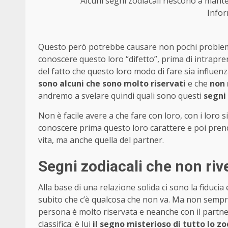
Alcuni segni zodiacali riescono a mante
Infor
Questo però potrebbe causare non pochi problemi
conoscere questo loro “difetto”, prima di intrapr
del fatto che questo loro modo di fare sia influenz
sono alcuni che sono molto riservati
e che
non 
andremo a svelare quindi quali sono questi
segni 
Non è facile avere a che fare con loro, con i loro 
conoscere prima questo loro carattere e poi pren
vita, ma anche quella del partner.
Segni zodiacali che non rive
Alla base di una relazione solida ci sono la fiduci
subito che c’è qualcosa che non va. Ma non sempre
persona è molto riservata e neanche con il partner
classifica: è lui
il segno
misterioso di tutto lo z