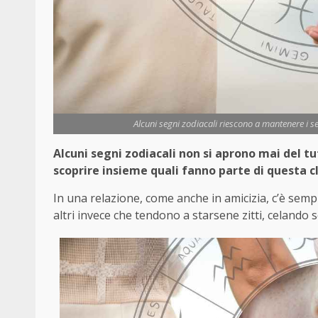
Alcuni segni zodiacali riescono a mantenere i seg
Alcuni segni zodiacali non si aprono mai del t
scoprire insieme quali fanno parte di questa cl
In una relazione, come anche in amicizia, c’è semp
altri invece che tendono a starsene zitti, celando s