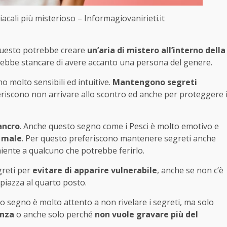
acali più misterioso – Informagiovanirieti.it
 Questo potrebbe creare
un’aria di mistero all’interno della
otrebbe stancare di avere accanto una persona del genere.
o molto sensibili ed intuitive.
Mantengono
segreti
eriscono non arrivare allo scontro ed anche per proteggere 
ancro
. Anche questo segno come i Pesci è molto emotivo e
i male
. Per questo preferiscono mantenere segreti anche
niente a qualcuno che potrebbe ferirlo.
greti per
evitare di apparire vulnerabile
, anche se non c’è
 piazza al quarto posto.
o segno è molto attento a non rivelare i segreti, ma solo
enza
o anche solo perché
non vuole
gravare più del