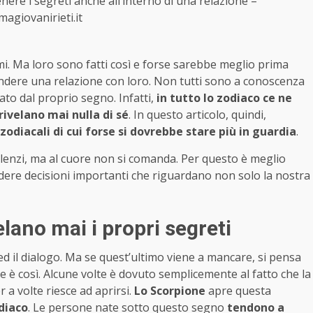
nere i segreti anche all’interno di una relazione –
magiovanirieti.it
. Ma loro sono fatti così e forse sarebbe meglio prima
endere una relazione con loro. Non tutti sono a conoscenza
ato dal proprio segno. Infatti,
in tutto lo zodiaco ce ne
rivelano mai nulla di sé
. In questo articolo, quindi,
zodiacali di cui forse si dovrebbe stare più in guardia
.
silenzi, ma al cuore non si comanda. Per questo è meglio
dere decisioni importanti che riguardano non solo la nostra
lano mai i propri segreti
a ed il dialogo. Ma se quest’ultimo viene a mancare, si pensa
 è così. Alcune volte è dovuto semplicemente al fatto che la
 a volte riesce ad aprirsi.
Lo Scorpione
apre questa
odiaco
. Le persone nate sotto questo segno
tendono a