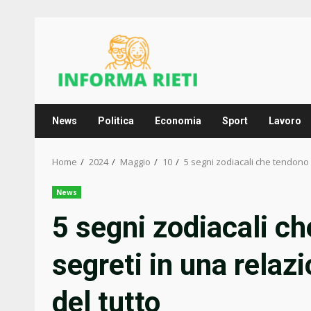
Skip
to
content
News
Politica
Economia
Sport
Lavoro
Home
2024
Maggio
10
5 segni zodiacali che tendono 
News
5 segni zodiacali ch
segreti in una relaz
del tutto