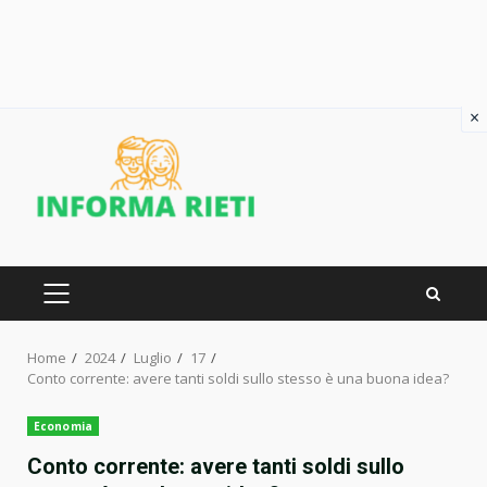
×
Skip
to
content
PRIMARY
MENU
Home
2024
Luglio
17
Conto corrente: avere tanti soldi sullo stesso è una buona idea?
Economia
Conto corrente: avere tanti soldi sullo