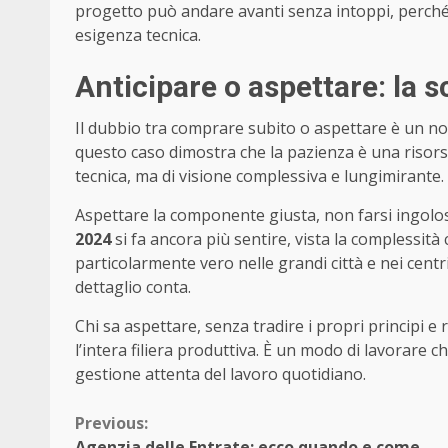
progetto può andare avanti senza intoppi, perché
esigenza tecnica.
Anticipare o aspettare: la s
Il dubbio tra comprare subito o aspettare è un nod
questo caso dimostra che la pazienza è una risor
tecnica, ma di visione complessiva e lungimirante.
Aspettare la componente giusta, non farsi ingolos
2024
si fa ancora più sentire, vista la complessit
particolarmente vero nelle grandi città e nei cent
dettaglio conta.
Chi sa aspettare, senza tradire i propri principi e
l’intera filiera produttiva. È un modo di lavorare 
gestione attenta del lavoro quotidiano.
Continue
Previous:
Agenzia delle Entrate: ecco quando e come