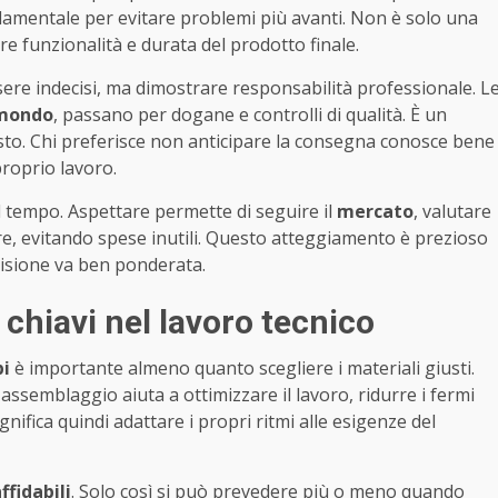
ondamentale per evitare problemi più avanti. Non è solo una
e funzionalità e durata del prodotto finale.
sere indecisi, ma dimostrare responsabilità professionale. L
mondo
, passano per dogane e controlli di qualità. È un
isto. Chi preferisce non anticipare la consegna conosce bene
proprio lavoro.
tempo. Aspettare permette di seguire il
mercato
, valutare
e, evitando spese inutili. Questo atteggiamento è prezioso
cisione va ben ponderata.
chiavi nel lavoro tecnico
i
è importante almeno quanto scegliere i materiali giusti.
 assemblaggio aiuta a ottimizzare il lavoro, ridurre i fermi
nifica quindi adattare i propri ritmi alle esigenze del
ffidabili
. Solo così si può prevedere più o meno quando