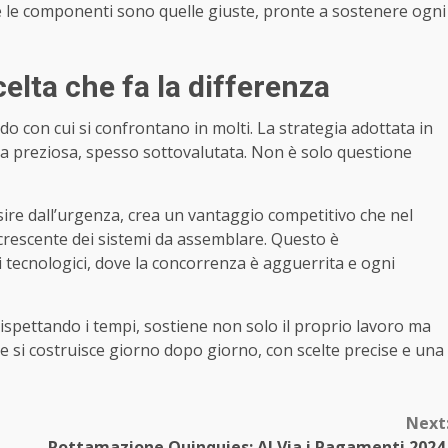
 le componenti sono quelle giuste, pronte a sostenere ogni
celta che fa la differenza
o con cui si confrontano in molti. La strategia adottata in
sa preziosa, spesso sottovalutata. Non è solo questione
ire dall’urgenza, crea un vantaggio competitivo che nel
à crescente dei sistemi da assemblare. Questo è
ri tecnologici, dove la concorrenza è agguerrita e ogni
 rispettando i tempi, sostiene non solo il proprio lavoro ma
che si costruisce giorno dopo giorno, con scelte precise e una
Next
Rottamazione Quinquies: Al Via i Pagamenti 2024