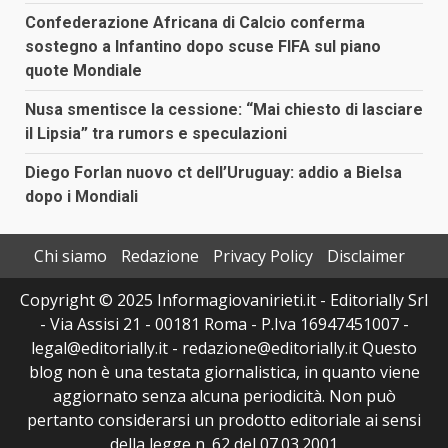
Confederazione Africana di Calcio conferma
sostegno a Infantino dopo scuse FIFA sul piano
quote Mondiale
Nusa smentisce la cessione: “Mai chiesto di lasciare
il Lipsia” tra rumors e speculazioni
Diego Forlan nuovo ct dell’Uruguay: addio a Bielsa
dopo i Mondiali
Chi siamo
Redazione
Privacy Policy
Disclaimer
Copyright © 2025 Informagiovanirieti.it - Editorially Srl
- Via Assisi 21 - 00181 Roma - P.Iva 16947451007 -
legal@editorially.it - redazione@editorially.it Questo
blog non è una testata giornalistica, in quanto viene
aggiornato senza alcuna periodicità. Non può
pertanto considerarsi un prodotto editoriale ai sensi
della legge n. 62 del 07.03.2001