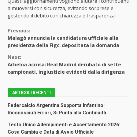
Questi aggiornamenti vogliono aiutare i contribuenti
a muoversi con sicurezza, evitando sorprese e
gestendo il debito con chiarezza e trasparenza.
Continue
Previous:
Malagò annuncia la candidatura ufficiale alla
Reading
presidenza della Figc: depositata la domanda
Next:
Arbeloa accusa: Real Madrid derubato di sette
campionati, ingiustizie evidenti dalla dirigenza
ARTICOLI RECENTI
Federcalcio Argentina Supporta Infantino:
Riconosciuti Errori, Si Punta alla Continuità
Testo Unico Adempimenti e Accertamento 2026:
Cosa Cambia e Data di Avvio Ufficiale