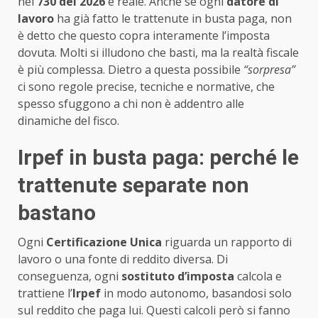
nel
730 del 2026
è reale. Anche se ogni
datore di
lavoro
ha già fatto le trattenute in busta paga, non
è detto che questo copra interamente l’imposta
dovuta. Molti si illudono che basti, ma la realtà fiscale
è più complessa. Dietro a questa possibile
“sorpresa”
ci sono regole precise, tecniche e normative, che
spesso sfuggono a chi non è addentro alle
dinamiche del fisco.
Irpef in busta paga: perché le
trattenute separate non
bastano
Ogni
Certificazione Unica
riguarda un rapporto di
lavoro o una fonte di reddito diversa. Di
conseguenza, ogni
sostituto d’imposta
calcola e
trattiene l’
Irpef
in modo autonomo, basandosi solo
sul reddito che paga lui. Questi calcoli però si fanno