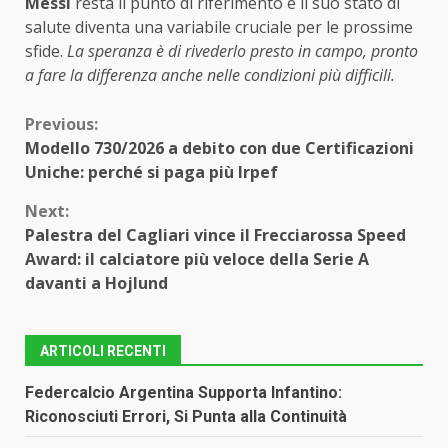
Messi
resta il punto di riferimento e il suo stato di
salute diventa una variabile cruciale per le prossime
sfide.
La speranza è di rivederlo presto in campo, pronto
a fare la differenza anche nelle condizioni più difficili.
Continue
Previous:
Modello 730/2026 a debito con due Certificazioni
Reading
Uniche: perché si paga più Irpef
Next:
Palestra del Cagliari vince il Frecciarossa Speed
Award: il calciatore più veloce della Serie A
davanti a Hojlund
ARTICOLI RECENTI
Federcalcio Argentina Supporta Infantino:
Riconosciuti Errori, Si Punta alla Continuità