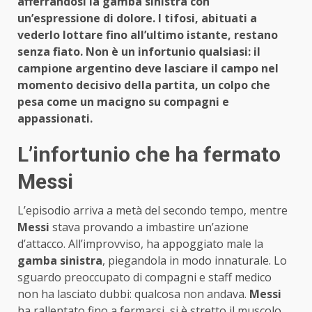
afferrandosi la gamba sinistra con
un’espressione di dolore. I tifosi, abituati a
vederlo lottare fino all’ultimo istante, restano
senza fiato. Non è un infortunio qualsiasi: il
campione argentino deve lasciare il campo nel
momento decisivo della partita, un colpo che
pesa come un macigno su compagni e
appassionati.
L’infortunio che ha fermato
Messi
L’episodio arriva a metà del secondo tempo, mentre
Messi
stava provando a imbastire un’azione
d’attacco. All’improvviso, ha appoggiato male la
gamba sinistra
, piegandola in modo innaturale. Lo
sguardo preoccupato di compagni e staff medico
non ha lasciato dubbi: qualcosa non andava.
Messi
ha rallentato fino a fermarsi, si è stretto il muscolo