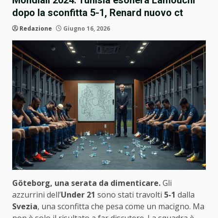
Mondiali 2024: Tunisia esonera Lamouchi
dopo la sconfitta 5-1, Renard nuovo ct
Redazione
Giugno 16, 2026
Göteborg, una serata da dimenticare.
Gli
azzurrini dell’
Under 21
sono stati travolti
5-1
dalla
Svezia
, una sconfitta che pesa come un macigno. Ma
non è solo il risultato a far discutere. La squadra è