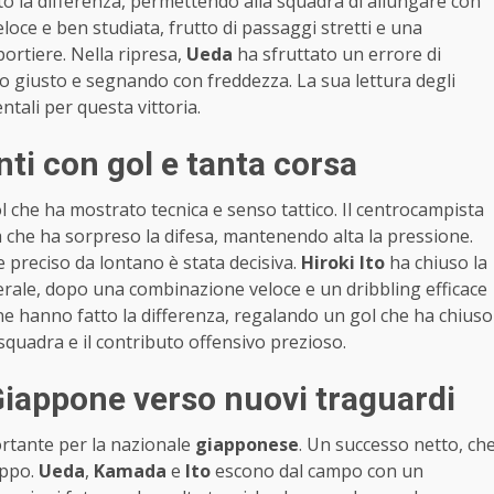
to la differenza, permettendo alla squadra di allungare con
eloce e ben studiata, frutto di passaggi stretti e una
ortiere. Nella ripresa,
Ueda
ha sfruttato un errore di
 giusto e segnando con freddezza. La sua lettura degli
tali per questa vittoria.
ti con gol e tanta corsa
 che ha mostrato tecnica e senso tattico. Il centrocampista
ea che ha sorpreso la difesa, mantenendo alta la pressione.
 e preciso da lontano è stata decisiva.
Hiroki Ito
ha chiuso la
terale, dopo una combinazione veloce e un dribbling efficace
one hanno fatto la differenza, regalando un gol che ha chiuso
squadra e il contributo offensivo prezioso.
Giappone verso nuovi traguardi
rtante per la nazionale
giapponese
. Un successo netto, ch
uppo.
Ueda
,
Kamada
e
Ito
escono dal campo con un