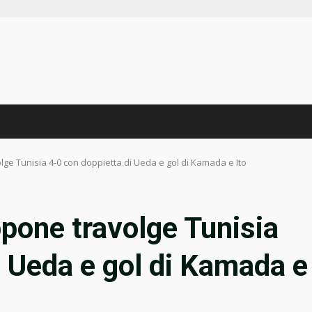
lge Tunisia 4-0 con doppietta di Ueda e gol di Kamada e Ito
pone travolge Tunisia
i Ueda e gol di Kamada e