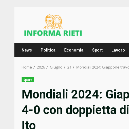
Skip
to
content
News
Politica
Economia
Sport
Lavoro
Home
2026
Giugno
21
Mondiali 2024: Giappone travo
Sport
Mondiali 2024: Giap
4-0 con doppietta d
Ito