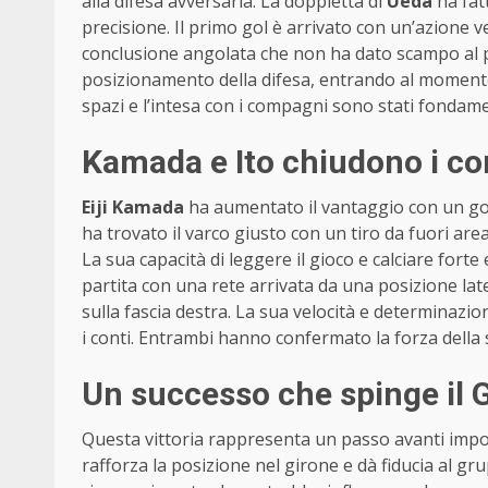
alla difesa avversaria. La doppietta di
Ueda
ha fat
precisione. Il primo gol è arrivato con un’azione v
conclusione angolata che non ha dato scampo al p
posizionamento della difesa, entrando al momento
spazi e l’intesa con i compagni sono stati fondamen
Kamada e Ito chiudono i con
Eiji Kamada
ha aumentato il vantaggio con un gol
ha trovato il varco giusto con un tiro da fuori ar
La sua capacità di leggere il gioco e calciare forte
partita con una rete arrivata da una posizione la
sulla fascia destra. La sua velocità e determinazi
i conti. Entrambi hanno confermato la forza della 
Un successo che spinge il 
Questa vittoria rappresenta un passo avanti impo
rafforza la posizione nel girone e dà fiducia al gr