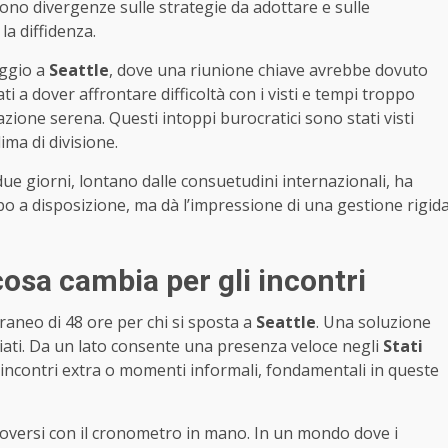
i sono divergenze sulle strategie da adottare e sulle
la diffidenza.
aggio a
Seattle
, dove una riunione chiave avrebbe dovuto
ati a dover affrontare difficoltà con i visti e tempi troppo
zione serena. Questi intoppi burocratici sono stati visti
ima di divisione.
ue giorni, lontano dalle consuetudini internazionali, ha
empo a disposizione, ma dà l’impressione di una gestione rigid
 cosa cambia per gli incontri
raneo di 48 ore per chi si sposta a
Seattle
. Una soluzione
iati. Da un lato consente una presenza veloce negli
Stati
are incontri extra o momenti informali, fondamentali in queste
uoversi con il cronometro in mano. In un mondo dove i