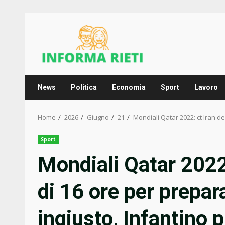
Skip
to
content
News
Politica
Economia
Sport
Lavoro
Home
2026
Giugno
21
Mondiali Qatar 2022: ct Iran d
Sport
Mondiali Qatar 2022
di 16 ore per prepar
ingiusto, Infantino 